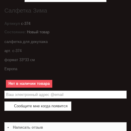
Салфетка Зима
Артикул
с-374
Состояние:
Новый товар
салфетка для декупажа
арт. с-374
формат 33*33 см
Европа
Нет в наличии товара
Сообщите мне когда появится
Написать отзыв