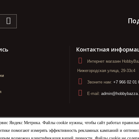
По
ись
Контактная информа
Интернет магазин HobbyBaz
Нижегородская улица, 29-33с4
ии
Звоните нам:
+7 966 02 01 
я
E-mail:
admin@hobbybazza.
рвис Яндекс Метрика. Файлы cookie нужны, чтобы сайт работал правиль
итике помогают измерять эффективность рекламных кампаний и оптимизир
торым возможна идентификация вашей личности. Файлы cookie не содерж