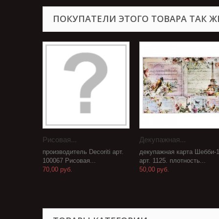
ПОКУПАТЕЛИ ЭТОГО ТОВАРА ТАК Ж
Рисовая...
Декупажная...
производитель Decoriti арт.
декупажная карта Шебби-
100067 Рисовая...
арт. 1125. плотность...
70,00 руб.
50,00 руб.