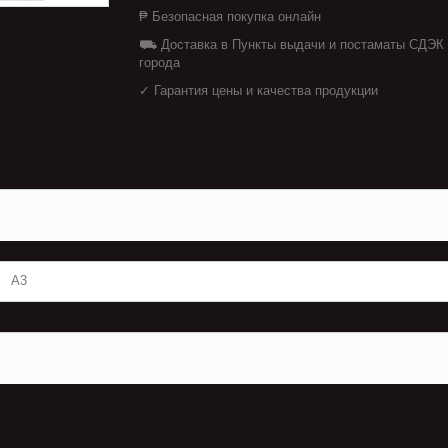
₱ Безопасная покупка онлайн
⛟ Доставка в Пункты выдачи и постаматы СДЭК
города
✓ Гарантия цены и качества продукции
А3