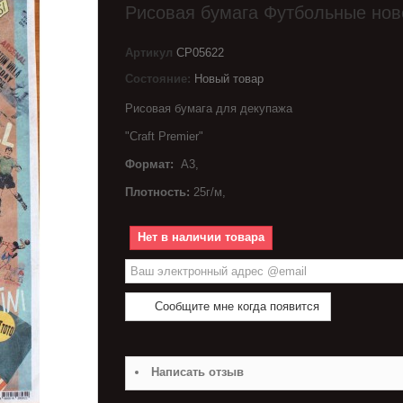
Рисовая бумага Футбольные нов
Артикул
CP05622
Состояние:
Новый товар
Рисовая бумага для декупажа
"Craft Premier"
Формат:
A3,
Плотность:
25г/м,
Нет в наличии товара
Сообщите мне когда появится
Написать отзыв