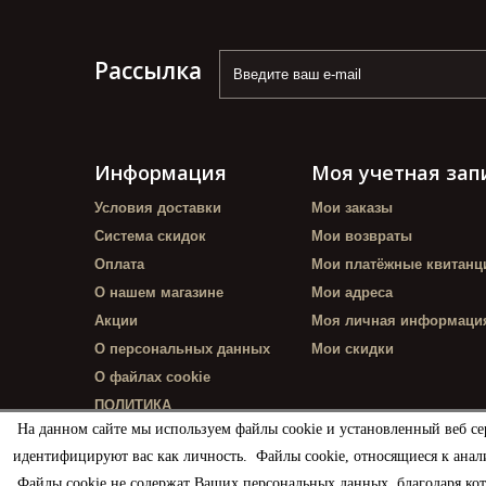
Рассылка
Информация
Моя учетная зап
Условия доставки
Мои заказы
Система скидок
Мои возвраты
Оплата
Мои платёжные квитанц
О нашем магазине
Мои адреса
Акции
Моя личная информаци
О персональных данных
Мои скидки
О файлах cookie
ПОЛИТИКА
КОНФИДЕНЦИАЛЬНОСТИ
На данном сайте мы используем файлы cookie и установленный веб се
идентифицируют вас как личность. Файлы cookie, относящиеся к анал
Файлы cookie не содержат Ваших персональных данных, благодаря ко