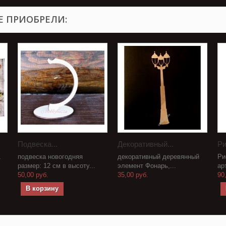
Е ПРИОБРЕЛИ:
Подвеска...
Декоративный...
Ри
1
подвеска новогодняя
декоративный деревянный
Ри
размер: 12 см в высоту...
элемент Фонарь,...
ар
50,00 руб.
35,00 руб.
90
В корзину