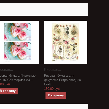
совая...
Рисовая...
совая бумага Пирожные
Рисовая бумага для
т. 160029 формат А4...
декупажа Ретро свадьба
,00 руб.
Craft...
130,00 руб.
В корзину
В корзину