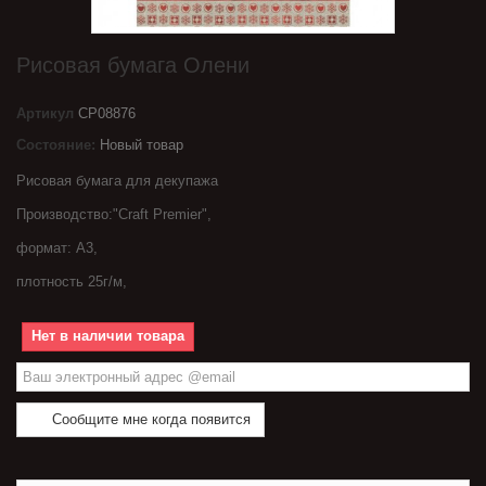
Рисовая бумага Олени
Артикул
CP08876
Состояние:
Новый товар
Рисовая бумага для декупажа
Производство:
"Craft Premier",
формат: A3,
плотность 25г/м,
Нет в наличии товара
Сообщите мне когда появится