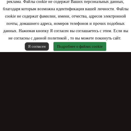
реклама. Файлы cookie не содержат Ваших персональных данных,
благодаря которым возможна идентификация вашей личности. Файлы
Контактная информация
cookie не содержат фамилии, имени, отчества, адресов электронной
почты, домашнего адреса, номеров телефонов и прочих подобных
данных. Нажимая кнопку Я согласен вы соглашаетесь с этим. Если вы
не согласны с данной политикой , то вы можете покинуть сайт.
Я согласен
Подробнее о файлах cookie