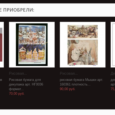
Е ПРИОБРЕЛИ:
Рисовая...
Рисовая...
Де
см
Рисовая бумага для
рисовая бумага Мышки арт.
де
декупажа арт. НГ0036
160361 плотность...
ар
формат...
90,00 руб.
75
70,00 руб.