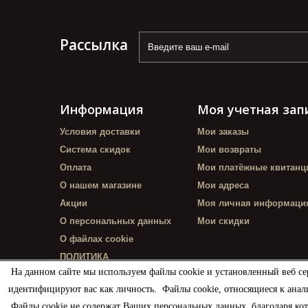
Рассылка
Информация
Моя учетная зап
Условия доставки
Мои заказы
Система скидок
Мои возвраты
Оплата
Мои платёжные квитанц
О нашем магазине
Мои адреса
Акции
Моя личная информаци
О персональных данных
Мои скидки
О файлах cookie
ПОЛИТИКА
КОНФИДЕНЦИАЛЬНОСТИ
На данном сайте мы используем файлы cookie и установленный веб се
идентифицируют вас как личность. Файлы cookie, относящиеся к анал
Файлы cookie не содержат Ваших персональных данных, благодаря ко