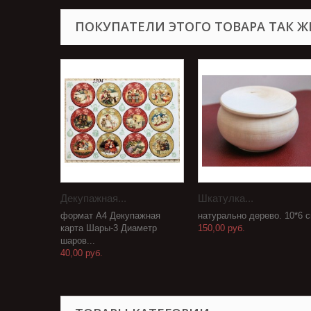
ПОКУПАТЕЛИ ЭТОГО ТОВАРА ТАК Ж
Декупажная...
Шкатулка...
формат А4 Декупажная
натурально дерево. 10*6 
карта Шары-3 Диаметр
150,00 руб.
шаров...
40,00 руб.