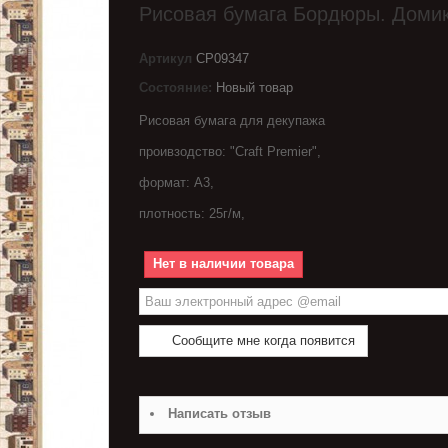
Рисовая бумага Бордюры. Доми
Артикул
CP09347
Состояние:
Новый товар
Рисовая бумага для декупажа
проивзодство: "Craft Premier",
формат: A3,
плотность: 25г/м,
Нет в наличии товара
Сообщите мне когда появится
Написать отзыв