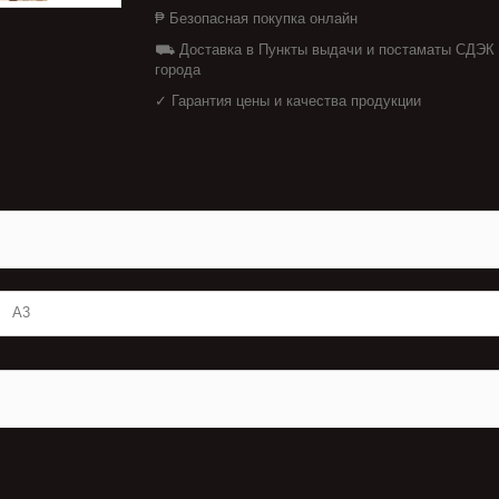
₱ Безопасная покупка онлайн
⛟ Доставка в Пункты выдачи и постаматы СДЭК
города
✓ Гарантия цены и качества продукции
А3