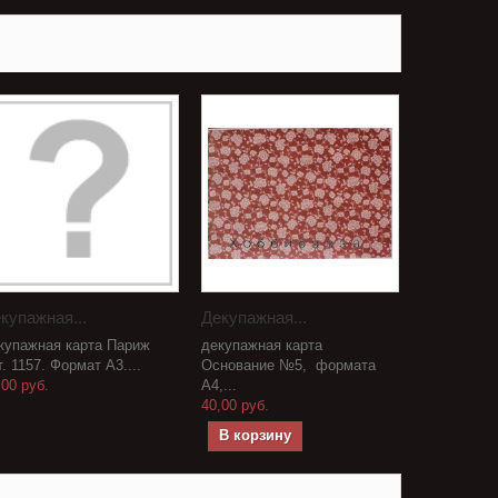
купажная...
Декупажная...
купажная карта Париж
декупажная карта
т. 1157. Формат А3....
Основание №5, формата
,00 руб.
А4,...
40,00 руб.
В корзину