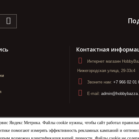
По
ись
Контактная информа
Интернет магазин HobbyBaz
Нижегородская улица, 29-33с4
ии
Звоните нам:
+7 966 02 01 
я
E-mail:
admin@hobbybazza.
рвис Яндекс Метрика. Файлы cookie нужны, чтобы сайт работал правиль
итике помогают измерять эффективность рекламных кампаний и оптимизир
торым возможна идентификация вашей личности. Файлы cookie не содерж