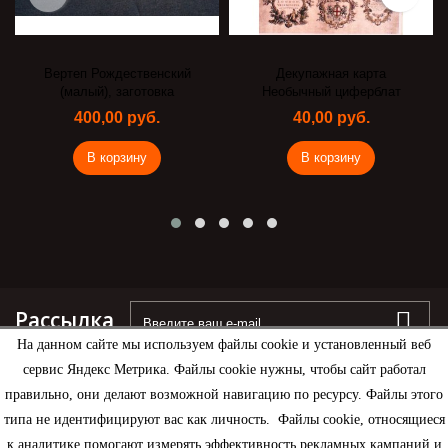
Вертеп Рождественский
Декупажная карта
(малый), заготовка
Необычный циферблат
400,00 руб.
40,00 руб.
В корзину
В корзину
Рассылка
На данном сайте мы используем файлы cookie и установленный веб
сервис Яндекс Метрика. Файлы cookie нужны, чтобы сайт работал
правильно, они делают возможной навигацию по ресурсу. Файлы этого
типа не идентифицируют вас как личность. Файлы cookie, относящиеся
Информация
к аналитике помогают измерять эффективность рекламных кампаний и