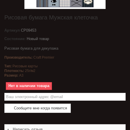
Рисовая бумага Мужская клеточка
Артикул
CP09453
Состояние:
Новый товар
Рисовая бумага для декупажа
Производитель:
Craft Premier
Тип:
Рисовые карты
Плотность:
25г/м2
Размер:
A3
Нет в наличии товара
Сообщите мне когда появится
Написать отзыв