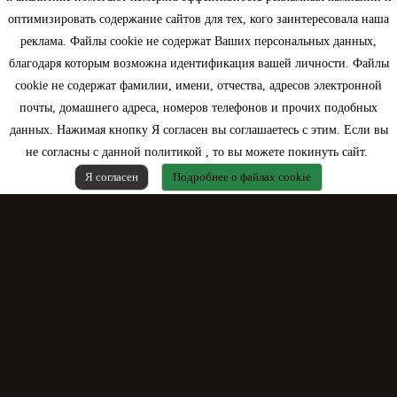
оптимизировать содержание сайтов для тех, кого заинтересовала наша
Моя учетная запись
реклама. Файлы cookie не содержат Ваших персональных данных,
благодаря которым возможна идентификация вашей личности. Файлы
Контактная информация
cookie не содержат фамилии, имени, отчества, адресов электронной
почты, домашнего адреса, номеров телефонов и прочих подобных
данных. Нажимая кнопку Я согласен вы соглашаетесь с этим. Если вы
не согласны с данной политикой , то вы можете покинуть сайт.
Я согласен
Подробнее о файлах cookie