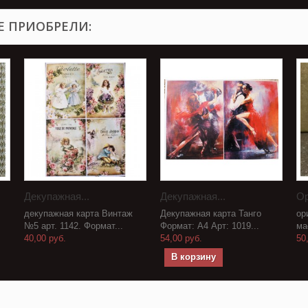
Е ПРИОБРЕЛИ:
Декупажная...
Декупажная...
Ор
декупажная карта Винтаж
Декупажная карта Танго
ор
№5 арт. 1142. Формат...
Формат: А4 Арт: 1019...
ма
40,00 руб.
54,00 руб.
50
В корзину