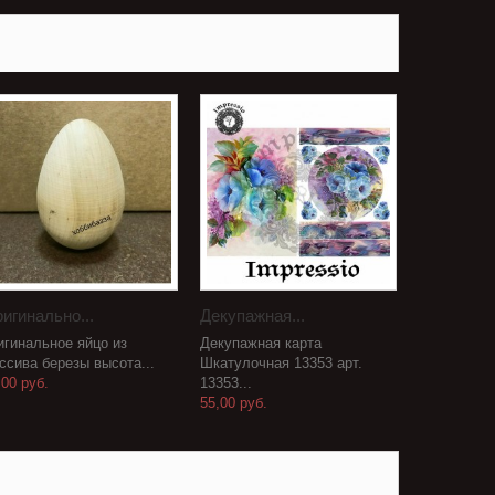
игинально...
Декупажная...
игинальное яйцо из
Декупажная карта
ссива березы высота...
Шкатулочная 13353 арт.
,00 руб.
13353...
55,00 руб.