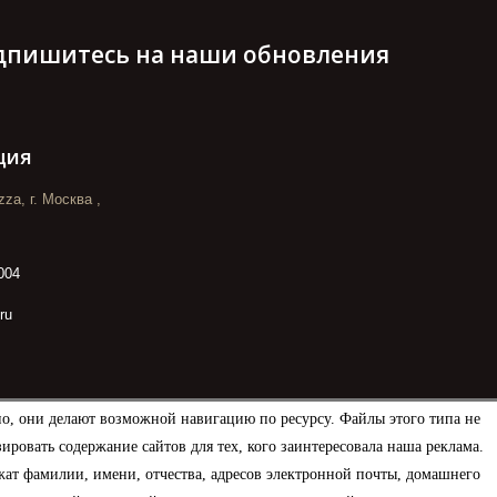
дпишитесь на наши обновления
ция
za, г. Москва ,
004
ru
но, они делают возможной навигацию по ресурсу. Файлы этого типа не
овать содержание сайтов для тех, кого заинтересовала наша реклама.
ат фамилии, имени, отчества, адресов электронной почты, домашнего