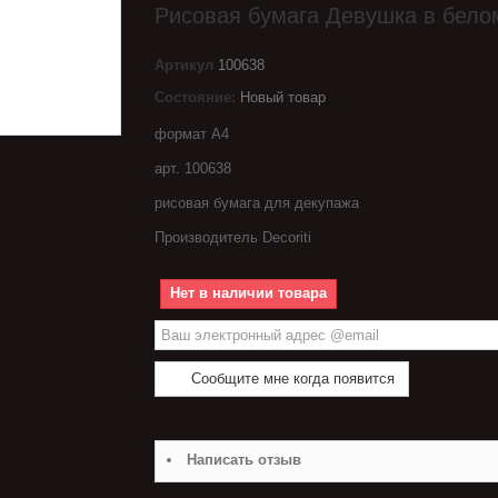
Рисовая бумага Девушка в бело
Артикул
100638
Состояние:
Новый товар
формат А4
арт. 100638
рисовая бумага для декупажа
Производитель Decoriti
Нет в наличии товара
Сообщите мне когда появится
Написать отзыв