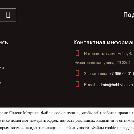
По
ись
Контактная информа
Интернет магазин HobbyBaz
Нижегородская улица, 29-33с4
ии
Звоните нам:
+7 966 02 01 
я
E-mail:
admin@hobbybazza.
рвис Яндекс Метрика. Файлы cookie нужны, чтобы сайт работал правиль
итике помогают измерять эффективность рекламных кампаний и оптимизир
торым возможна идентификация вашей личности. Файлы cookie не содерж