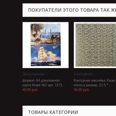
ПОКУПАТЕЛИ ЭТОГО ТОВАРА ТАК Ж
Декупажная...
Контурная...
формат А4 декупажная
Контурная наклейка Узкая
карта Море №2 арт. 1173...
полоса размер: 22.5 *...
40,00 руб.
90,00 руб.
ТОВАРЫ КАТЕГОРИИ