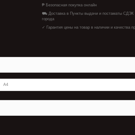
₱ Безопасная покупка онлайн
⛟ Доставка в Пункты выдачи и постаматы СДЭК
города
✓ Гарантия цены на товар в наличии и качества п
А4