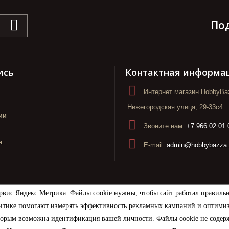
По
ись
Контактная информа
Интернет магазин HobbyBaz
Нижегородская улица, 29-33с4
ии
Звоните нам:
+7 966 02 01 
я
E-mail:
admin@hobbybazza.
рвис Яндекс Метрика. Файлы cookie нужны, чтобы сайт работал правиль
итике помогают измерять эффективность рекламных кампаний и оптимизир
торым возможна идентификация вашей личности. Файлы cookie не содерж