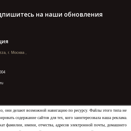
дпишитесь на наши обновления
ция
za, г. Москва ,
004
ru
но, они делают возможной навигацию по ресурсу. Файлы этого типа не
овать содержание сайтов для тех, кого заинтересовала наша реклама.
ат фамилии, имени, отчества, адресов электронной почты, домашнего