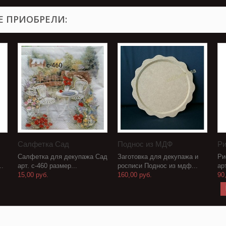
Е ПРИОБРЕЛИ:
Салфетка Сад
Поднос из МДФ
Ри
Салфетка для декупажа Сад
Заготовка для декупажа и
Ри
..
арт. с-460 размер...
росписи Поднос из мдф...
ар
15,00 руб.
160,00 руб.
90