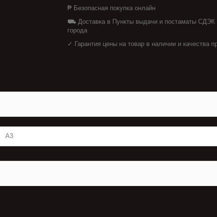
₱ Безопасная покупка онлайн
⛟ Доставка в Пункты выдачи и постаматы СДЭК
города
✓ Гарантия цены на товар в наличии и качества п
А3