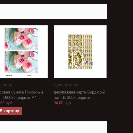
совая...
Декупажная...
совая бумага Пирожные
декупажная карта Бордюр-2
т. 160029 формат А4...
арт. dk-2082 формат...
,00 руб.
94,00 руб.
В корзину