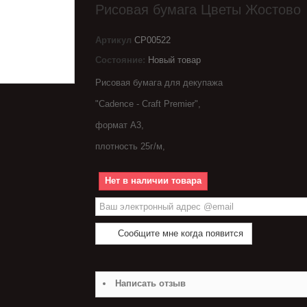
Рисовая бумага Цветы Жостово
Артикул
CP00522
Состояние:
Новый товар
Рисовая бумага для декупажа
"Cadence - Craft Premier",
формат A3,
плотность 25г/м,
Нет в наличии товара
Сообщите мне когда появится
Написать отзыв