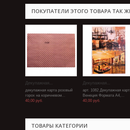
ПОКУПАТЕЛИ ЭТОГО ТОВАРА ТАК Ж
Декупажная...
Декупажная...
декупажная карта розовый
арт. 1082 Декупажная карт
горох на коричневом...
Венеция Формата А4,...
40,00 руб.
40,00 руб.
ТОВАРЫ КАТЕГОРИИ