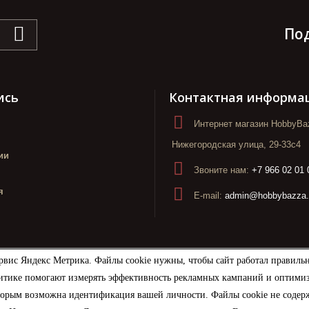
По
ись
Контактная информа
Интернет магазин HobbyBaz
Нижегородская улица, 29-33с4
ии
Звоните нам:
+7 966 02 01 
я
E-mail:
admin@hobbybazza.
рвис Яндекс Метрика. Файлы cookie нужны, чтобы сайт работал правиль
итике помогают измерять эффективность рекламных кампаний и оптимизир
торым возможна идентификация вашей личности. Файлы cookie не содерж