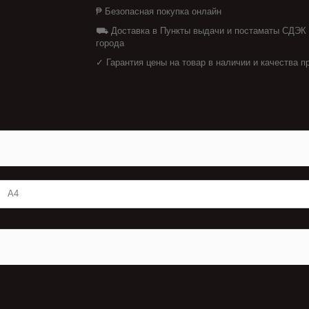
₱ Безопасная покупка онлайн
⛟ Доставка в Пункты выдачи и постаматы СДЭК
города
✓ Гарантия цены на товар в наличии и качества п
А4