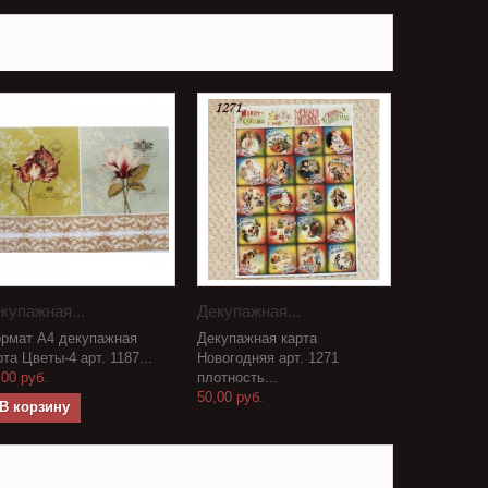
купажная...
Декупажная...
рмат А4 декупажная
Декупажная карта
рта Цветы-4 арт. 1187...
Новогодняя арт. 1271
,00 руб.
плотность...
50,00 руб.
В корзину