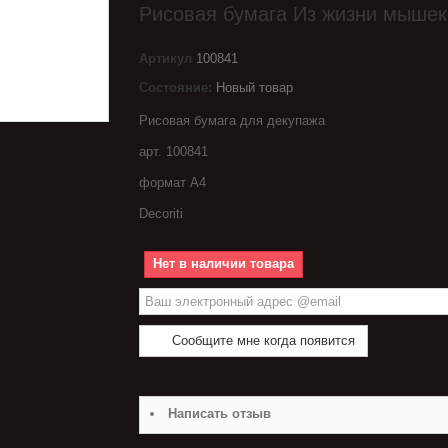
Рисовая бумага Из жизни мышек
Артикул
100841
Состояние:
Новый товар
Рисовая бумага для декупажа
арт. 100841
формат А4
Decoriti
Нет в наличии товара
Сообщите мне когда появится
Написать отзыв