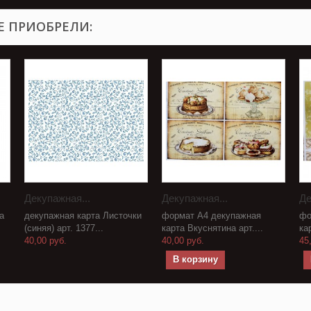
Е ПРИОБРЕЛИ:
Декупажная...
Декупажная...
Де
а
декупажная карта Листочки
формат А4 декупажная
фо
(синяя) арт. 1377...
карта Вкуснятина арт....
ка
40,00 руб.
40,00 руб.
45
В корзину