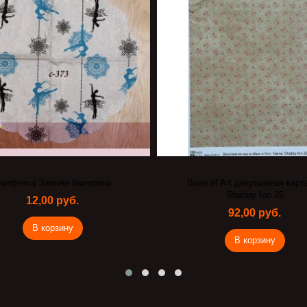
фетка Зимняя балерина
Base of Art декупажная карта 
Shabby fon 25
12,00 руб.
92,00 руб.
В корзину
В корзину