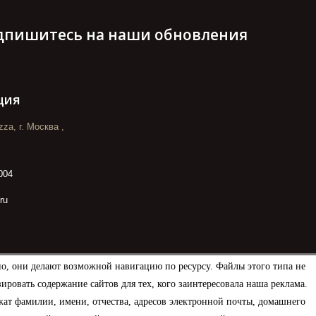
дпишитесь на наши обновления
ция
za, г. Москва ,
004
ru
но, они делают возможной навигацию по ресурсу. Файлы этого типа не
овать содержание сайтов для тех, кого заинтересовала наша реклама.
ат фамилии, имени, отчества, адресов электронной почты, домашнего