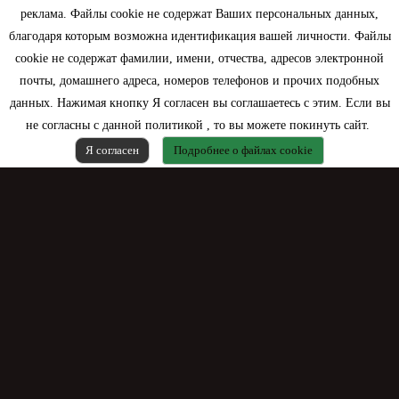
реклама. Файлы cookie не содержат Ваших персональных данных,
Информация
благодаря которым возможна идентификация вашей личности. Файлы
cookie не содержат фамилии, имени, отчества, адресов электронной
Моя учетная запись
почты, домашнего адреса, номеров телефонов и прочих подобных
данных. Нажимая кнопку Я согласен вы соглашаетесь с этим. Если вы
Контактная информация
не согласны с данной политикой , то вы можете покинуть сайт.
Я согласен
Подробнее о файлах cookie