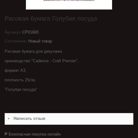
Рисовая бумага Голубая посуда
Артикул
CP01693
Состояние:
Новый товар
Рисовая бумага для декупажа
производство "Cadence - Craft Premier",
формат A3,
плотность 25г/м,
"Голубая посуда"
Написать отзыв
₱ Безопасная покупка онлайн