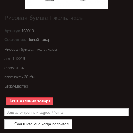
Рисовая бумага Гжель. часы
Артикул
160019
Состояние:
Новый товар
Рисовая бумага Гжель. часы
арт. 160019
формат а4
плотность 30 г/м
Бижу-мастер
Нет в наличии товара
Сообщите мне когда появится