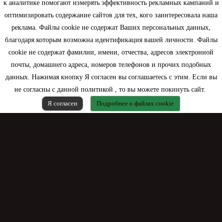
к аналитике помогают измерять эффективность рекламных кампаний и
оптимизировать содержание сайтов для тех, кого заинтересовала наша
Моя учетная запись
реклама. Файлы cookie не содержат Ваших персональных данных,
благодаря которым возможна идентификация вашей личности. Файлы
Контактная информация
cookie не содержат фамилии, имени, отчества, адресов электронной
почты, домашнего адреса, номеров телефонов и прочих подобных
данных. Нажимая кнопку Я согласен вы соглашаетесь с этим. Если вы
не согласны с данной политикой , то вы можете покинуть сайт.
Я согласен
Подробнее о файлах cookie