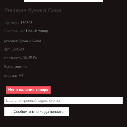
Рисовая бумага Сова
Артикул
160528
Состояние:
Новый товар
рисовая бумага Сова
арт. 160528
плотность 30-35 Гм
Бижу-мастер
формат А4
Нет в наличии товара
Сообщите мне когда появится