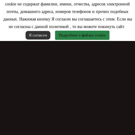
cookie не содержат фамилии, имени, отчества, адресов электронной
Моя учетная запись
почты, домашнего адреса, номеров телефонов и прочих подобных
данных. Нажимая кнопку Я согласен вы соглашаетесь с этим. Если вы
Контактная информация
не согласны с данной политикой , то вы можете покинуть сайт.
Я согласен
Подробнее о файлах cookie