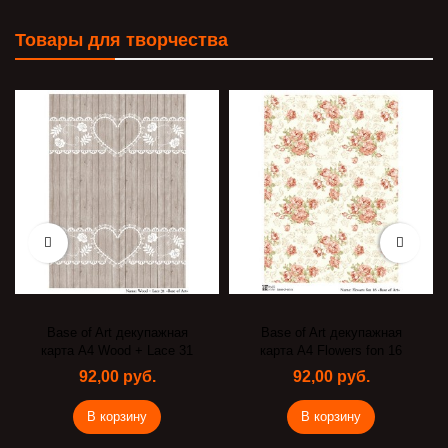
Товары для творчества
Base of Art декупажная
Base of Art декупажная
карта А4 Wood + Lace 31
карта А4 Flowers fon 16
92,00 руб.
92,00 руб.
В корзину
В корзину