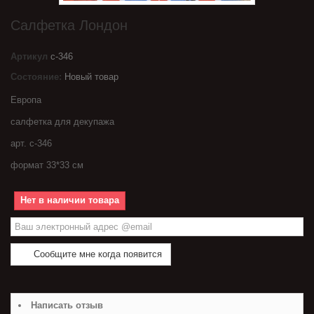
Салфетка Лондон
Артикул
с-346
Состояние:
Новый товар
Европа
салфетка для декупажа
арт. с-346
формат 33*33 см
Нет в наличии товара
Сообщите мне когда появится
Написать отзыв