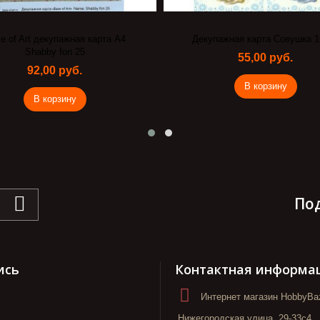
e of Art декупажная карта А4
Декупажная карта Совушка 1
Shabby fon 25
55,00 руб.
92,00 руб.
В корзину
В корзину
По
ись
Контактная информа
Интернет магазин HobbyBaz
Нижегородская улица, 29-33с4