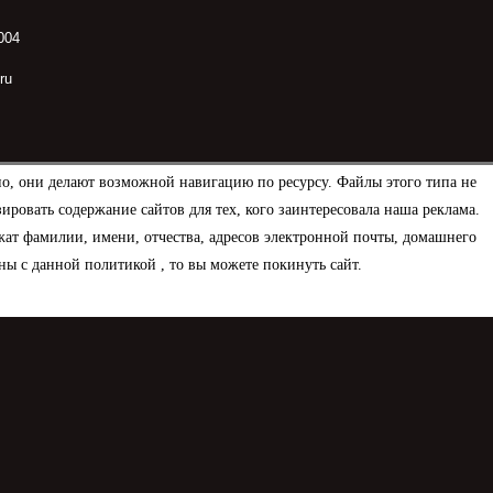
004
ru
но, они делают возможной навигацию по ресурсу. Файлы этого типа не
овать содержание сайтов для тех, кого заинтересовала наша реклама.
ат фамилии, имени, отчества, адресов электронной почты, домашнего
ны с данной политикой , то вы можете покинуть сайт.