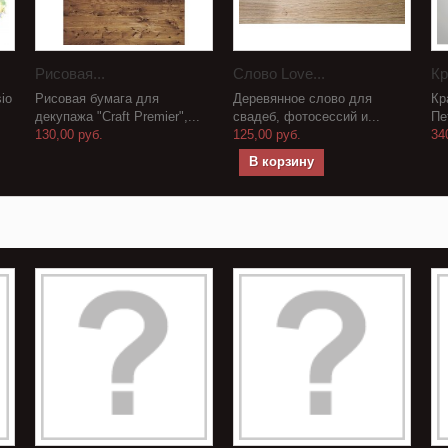
Рисовая...
Слово Love...
Кр
io
Рисовая бумага для
Деревянное слово для
Кр
декупажа "Craft Premier",...
свадеб, фотосессий и...
Пе
130,00 руб.
125,00 руб.
34
В корзину