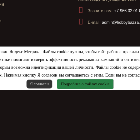
ии
Звоните нам:
+7 966 02 01 
я
E-mail:
admin@hobbybazza.
рвис Яндекс Метрика. Файлы cookie нужны, чтобы сайт работал правиль
итике помогают измерять эффективность рекламных кампаний и оптимизир
торым возможна идентификация вашей личности. Файлы cookie не содерж
. Нажимая кнопку Я согласен вы соглашаетесь с этим. Если вы не соглас
Я согласен
Подробнее о файлах cookie