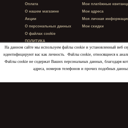
Оплата
Мои платёжные квитанц
О нашем магазине
Мои адреса
Акции
Моя личная информаци
О персональных данных
Мои скидки
О файлах cookie
ПОЛИТИКА
КОНФИДЕНЦИАЛЬНОСТИ
На данном сайте мы используем файлы cookie и установленный веб се
идентифицируют вас как личность. Файлы cookie, относящиеся к анал
Файлы cookie не содержат Ваших персональных данных, благодаря ко
адреса, номеров телефонов и прочих подобных данных