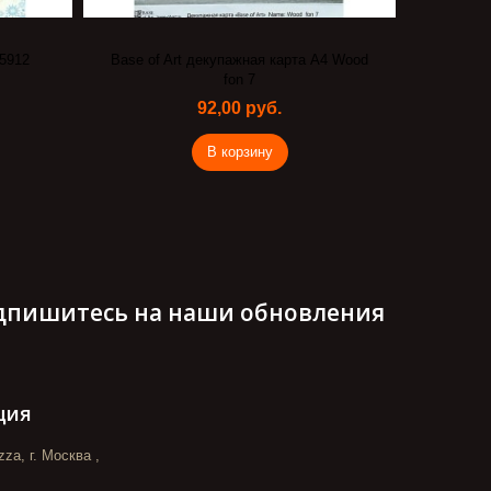
5912
Base of Art декупажная карта А4 Wood
fon 7
92,00 руб.
В корзину
дпишитесь на наши обновления
ция
za, г. Москва ,