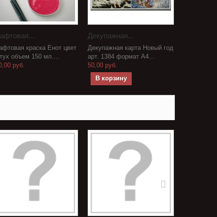
афтовая...
Декупажная...
афтовая краска Енот цвет
Декупажная карта Новый год
тух объем 150 мл....
арт. 1384 формат А4...
0,00 руб.
50,00 руб.
В корзину