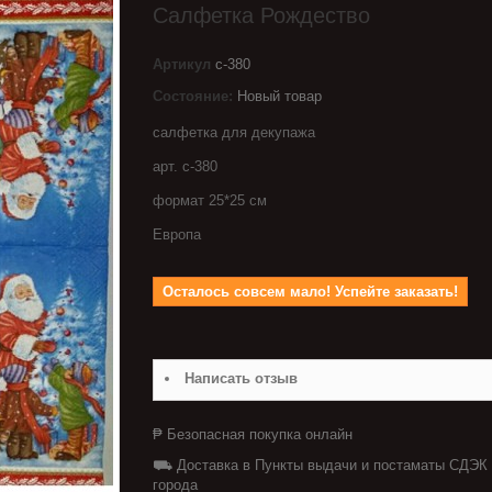
Салфетка Рождество
Артикул
с-380
Состояние:
Новый товар
салфетка для декупажа
арт. с-380
формат 25*25 см
Европа
Осталось совсем мало! Успейте заказать!
Написать отзыв
₱ Безопасная покупка онлайн
⛟ Доставка в Пункты выдачи и постаматы СДЭК
города