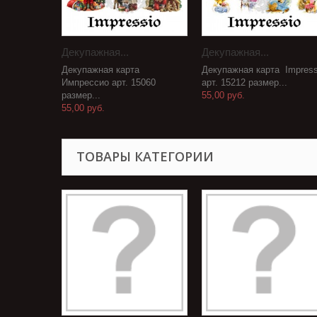
Декупажная...
Декупажная...
Декупажная карта
Декупажная карта Impress
Импрессио арт. 15060
арт. 15212 размер...
размер...
55,00 руб.
55,00 руб.
ТОВАРЫ КАТЕГОРИИ