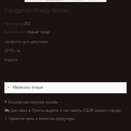
Салфетка Птицы весны
Артикул
с-262
Состояние:
Новый товар
салфетки для декупажа,
25*25 см,
Европа
Написать отзыв
₱ Безопасная покупка онлайн
⛟ Доставка в Пункты выдачи и постаматы СДЭК вашего города
✓ Гарантия цены и качества продукции