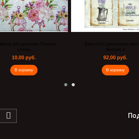
фетка для декупажа Пионы и
Base of Art декупажная карт
клетка
Memoirs 4
10,00 руб.
92,00 руб.
В корзину
В корзину
По