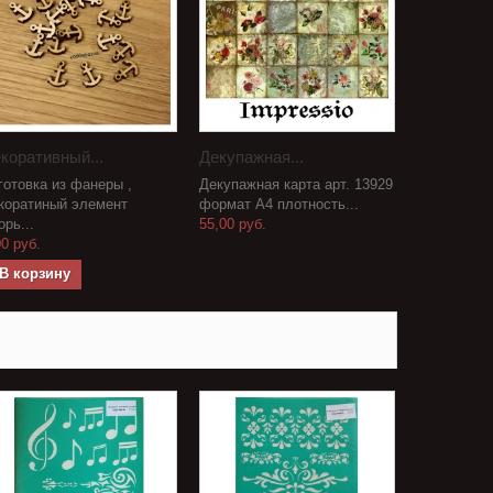
коративный...
Декупажная...
готовка из фанеры ,
Декупажная карта арт. 13929
коратиный элемент
формат А4 плотность...
орь...
55,00 руб.
00 руб.
В корзину