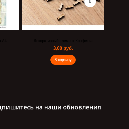
а А4
Декоративный элемент Конфетка
Набор 
3,00 руб.
В корзину
дпишитесь на наши обновления