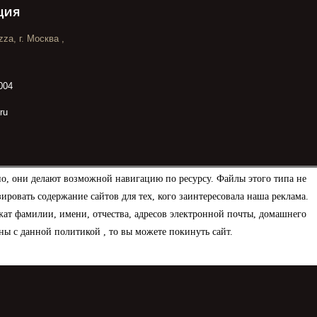
ция
za, г. Москва ,
004
ru
но, они делают возможной навигацию по ресурсу. Файлы этого типа не
овать содержание сайтов для тех, кого заинтересовала наша реклама.
ат фамилии, имени, отчества, адресов электронной почты, домашнего
ны с данной политикой , то вы можете покинуть сайт.