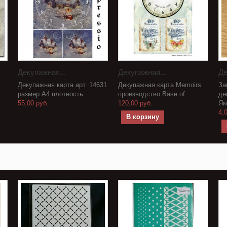
Декупажная...
Декупажная...
Де
Декупажная карта арт. 14631
Декупажная карта Memoirs
За
.
размер А4 плотность...
производство Base of...
де
55,00 руб.
120,00 руб.
Як
4,
В корзину