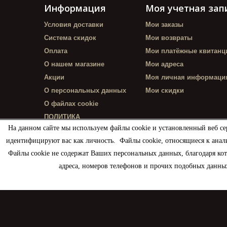
Информация
Моя учетная зап
Условия доставки
Мои заказы
Система скидок
Мои возвраты
Оплата
Мои платёжные квитанц
О нашем магазине
Мои адреса
Акции
Моя личная информаци
О персональных данных
Мои скидки
О файлах cookie
ПОЛИТИКА
КОНФИДЕНЦИАЛЬНОСТИ
На данном сайте мы используем файлы cookie и установленный веб се
идентифицируют вас как личность. Файлы cookie, относящиеся к анал
Файлы cookie не содержат Ваших персональных данных, благодаря ко
адреса, номеров телефонов и прочих подобных данных