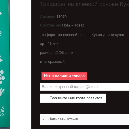
Трафарет на клеевой основе Ку
Артикул
11070
Состояние:
Новый товар
трафарет на клеевой основе Кухня для декупажа
арт. 11070
размер: 21*29,5 см
многоразовый
Нет в наличии товара
Сообщите мне когда появится
Написать отзыв