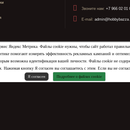
ии
Звоните нам:
+7 966 02 01 
я
E-mail:
admin@hobbybazza.
рвис Яндекс Метрика. Файлы cookie нужны, чтобы сайт работал правиль
итике помогают измерять эффективность рекламных кампаний и оптимизир
торым возможна идентификация вашей личности. Файлы cookie не содерж
. Нажимая кнопку Я согласен вы соглашаетесь с этим. Если вы не соглас
Я согласен
Подробнее о файлах cookie