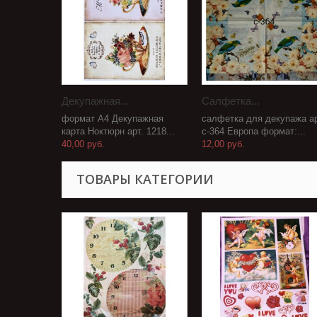
Декупажная...
Салфетка...
формат А4 Декупажная
салфетка для декупажа ар
карта Ноктюрн арт. 1218...
с-364 Европа формат:...
40,00 руб.
12,00 руб.
ТОВАРЫ КАТЕГОРИИ