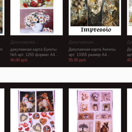
Декупажная...
Декупажная...
Де
т.
декупажная карта Букеты
Декупажная карта Ангелы
Де
№5 арт. 1255 формат А4...
арт. 13355 размер А4...
ар
40,00 руб.
55,00 руб.
40