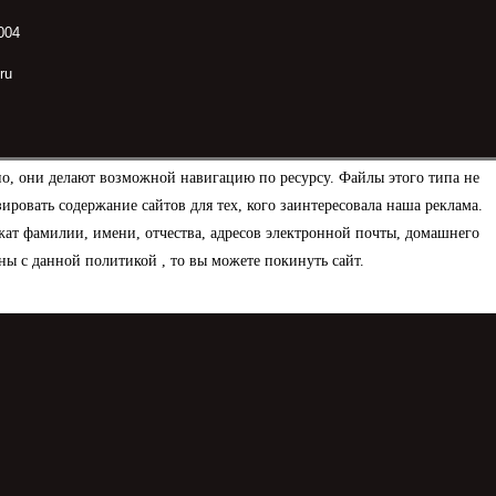
004
ru
но, они делают возможной навигацию по ресурсу. Файлы этого типа не
овать содержание сайтов для тех, кого заинтересовала наша реклама.
ат фамилии, имени, отчества, адресов электронной почты, домашнего
ны с данной политикой , то вы можете покинуть сайт.