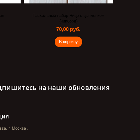
гел
Пасхальный набор Яйцо с цыпленком
Дек
(чипборд)
70,00 руб.
В корзину
дпишитесь на наши обновления
ция
za, г. Москва ,