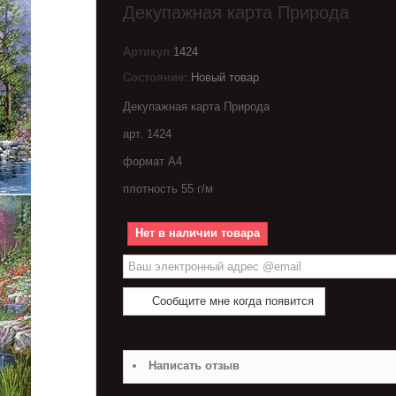
Декупажная карта Природа
Артикул
1424
Состояние:
Новый товар
Декупажная карта Природа
арт. 1424
формат А4
плотность 55 г/м
Нет в наличии товара
Сообщите мне когда появится
Написать отзыв