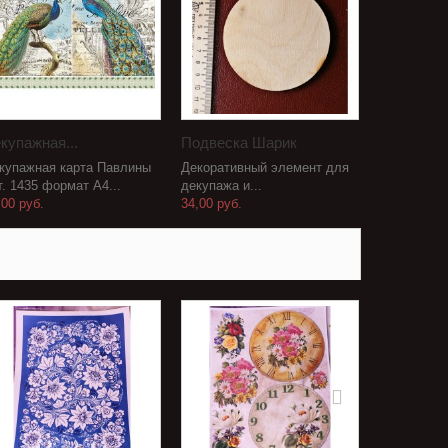
купажная...
Подвеска Шарик
купажная карта Павлины
Декоративный элемент для
т. 1435 формат А4...
декупажа и...
,00 руб.
34,00 руб.