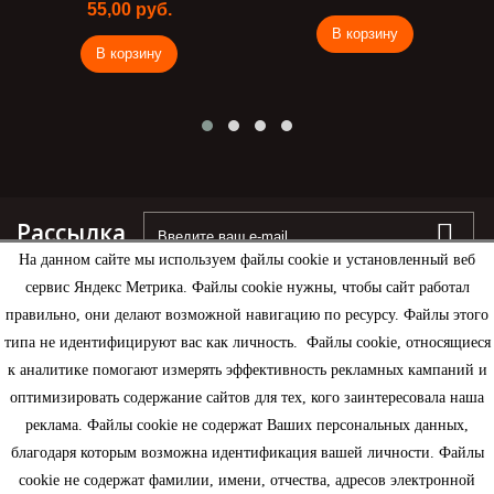
55,00 руб.
В корзину
В корзину
Рассылка
На данном сайте мы используем файлы cookie и установленный веб
сервис Яндекс Метрика. Файлы cookie нужны, чтобы сайт работал
правильно, они делают возможной навигацию по ресурсу. Файлы этого
типа не идентифицируют вас как личность. Файлы cookie, относящиеся
Информация
к аналитике помогают измерять эффективность рекламных кампаний и
оптимизировать содержание сайтов для тех, кого заинтересовала наша
Моя учетная запись
реклама. Файлы cookie не содержат Ваших персональных данных,
благодаря которым возможна идентификация вашей личности. Файлы
Контактная информация
cookie не содержат фамилии, имени, отчества, адресов электронной