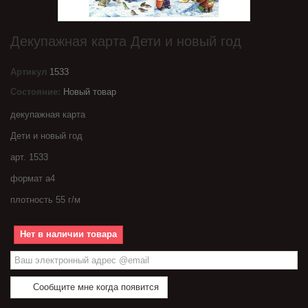
Декупажная карта Дети и новый год
Артикул
1533
Состояние:
Новый товар
декупажная карта
Дети и новый год
арт. 1533
формат а4
плотность 55 г/м
Нет в наличии товара
Сообщите мне когда появится