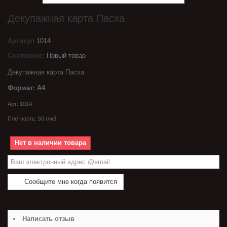
Декупажная карта Пасха
Артикул
1014
Состояние:
Новый товар
Декупажная карта Пасха
Формат: А4
Арт: 1014
Плотность:
50 г/м3
Нет в наличии товара
Сообщите мне когда появится
Написать отзыв