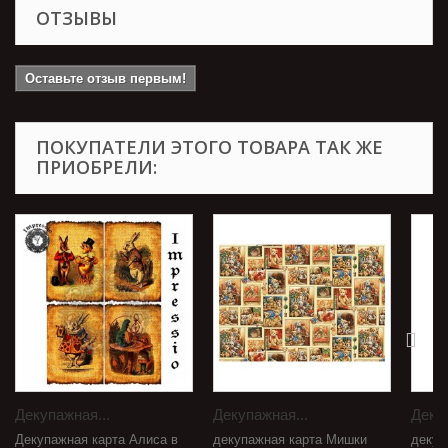
ОТЗЫВЫ
Оставьте отзыв первым!
ПОКУПАТЕЛИ ЭТОГО ТОВАРА ТАК ЖЕ
ПРИОБРЕЛИ:
Декупажная...
Декупажная...
Декуп
Декупажная карта Алиса в
декупажная карта Мишки
декуп