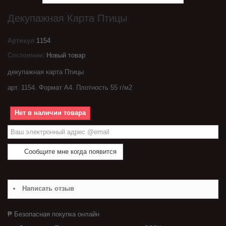
Декупажная Карта Птицы
Артикул
1154
Состояние:
Новый товар
декупажная карта Птицы
арт. 1154. Формат А4. Плотность 55 г/м2
Нет в наличии товара
Сообщите мне когда появится
Написать отзыв
₱ Безопасная покупка онлайн