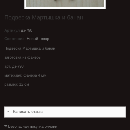
Подвеска Мартышка и банан
Артикул
дз-798
Состояние:
Новый товар
Подвеска Мартышка и банан
заготовка из фанеры
арт. дз-798
материал: фанера 4 мм
размер: 12 см
Написать отзыв
₱ Безопасная покупка онлайн