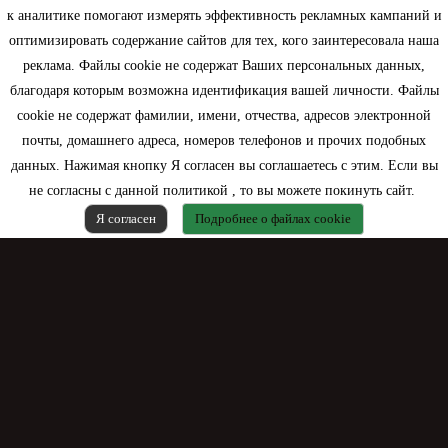
Информация
к аналитике помогают измерять эффективность рекламных кампаний и
оптимизировать содержание сайтов для тех, кого заинтересовала наша
Моя учетная запись
реклама. Файлы cookie не содержат Ваших персональных данных,
благодаря которым возможна идентификация вашей личности. Файлы
Контактная информация
cookie не содержат фамилии, имени, отчества, адресов электронной
почты, домашнего адреса, номеров телефонов и прочих подобных
данных. Нажимая кнопку Я согласен вы соглашаетесь с этим. Если вы
не согласны с данной политикой , то вы можете покинуть сайт.
Я согласен
Подробнее о файлах cookie