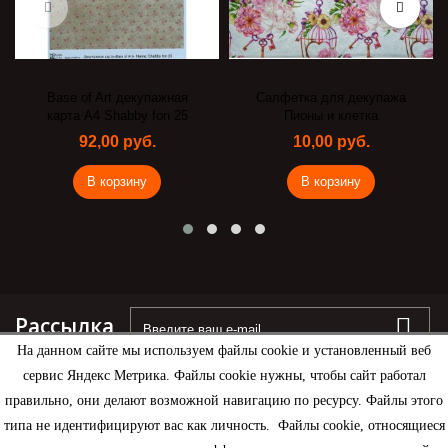
Base of Art декупажная
Салфетка для декупажа
карта А4 Shabby fon 25
Пионы и клетка
92,00 руб.
10,00 руб.
В корзину
В корзину
Рассылка
На данном сайте мы используем файлы cookie и установленный веб
сервис Яндекс Метрика. Файлы cookie нужны, чтобы сайт работал
правильно, они делают возможной навигацию по ресурсу. Файлы этого
типа не идентифицируют вас как личность. Файлы cookie, относящиеся
Информация