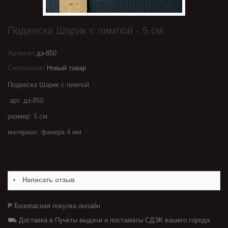
Подвеска Шарик с пимпой - 5 см
Артикул
дз-850
Состояние:
Новый товар
Подвеска Шарик с пимпой
арт. дз-850
размер: 5 см
материал: фанера 4 мм
Написать отзыв
₱ Безопасная покупка онлайн
⛟ Доставка в Пункты выдачи и постаматы СДЭК вашего города