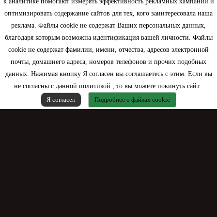
к аналитике помогают измерять эффективность рекламных кампаний и
оптимизировать содержание сайтов для тех, кого заинтересовала наша
Моя учетная запись
реклама. Файлы cookie не содержат Ваших персональных данных,
благодаря которым возможна идентификация вашей личности. Файлы
Контактная информация
cookie не содержат фамилии, имени, отчества, адресов электронной
почты, домашнего адреса, номеров телефонов и прочих подобных
данных. Нажимая кнопку Я согласен вы соглашаетесь с этим. Если вы
не согласны с данной политикой , то вы можете покинуть сайт.
Я согласен
Подробнее о файлах cookie