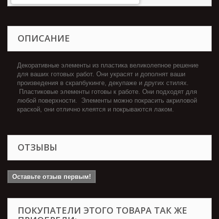
ОПИСАНИЕ
Декоративные элементы из пластика великолепное решение
для ваших готовых работ. Они украсят и дополнят ваши
произведения в скрапбукинге, декупаже и других стилях.
Пластиковые элементы готовы к работе. Они подходят для
любой поверхности. Элементы можно покрасить акриловой
краской, они отлично клеятся и покрываются лаком.
ОТЗЫВЫ
Оставьте отзыв первым!
ПОКУПАТЕЛИ ЭТОГО ТОВАРА ТАК ЖЕ