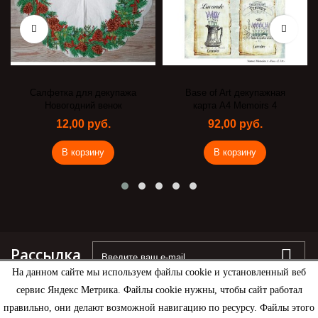
Салфетка для декупажа
Base of Art декупажная
Новогодний венок
карта А4 Memoirs 4
12,00 руб.
92,00 руб.
В корзину
В корзину
Рассылка
На данном сайте мы используем файлы cookie и установленный веб
сервис Яндекс Метрика. Файлы cookie нужны, чтобы сайт работал
правильно, они делают возможной навигацию по ресурсу. Файлы этого