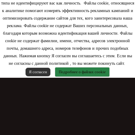
типа не идентифицируют вас как личность. Файлы cookie, относящиеся
Информация
к аналитике помогают измерять эффективность рекламных кампаний и
оптимизировать содержание сайтов для тех, кого заинтересовала наша
Моя учетная запись
реклама. Файлы cookie не содержат Ваших персональных данных,
благодаря которым возможна идентификация вашей личности. Файлы
Контактная информация
cookie не содержат фамилии, имени, отчества, адресов электронной
почты, домашнего адреса, номеров телефонов и прочих подобных
данных. Нажимая кнопку Я согласен вы соглашаетесь с этим. Если вы
не согласны с данной политикой , то вы можете покинуть сайт.
Я согласен
Подробнее о файлах cookie