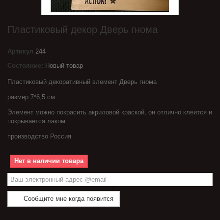
Пластиковый декор Дверь гнома
Артикул
244
Состояние:
Новый товар
Пластиковый декоративный элемент Дверь гнома
размер 7*6,5 см
Элемент можно покрасить акриловой краской, он отлично клеится и
покрывается лаком.
производство Россия
Нет в наличии товара
Сообщите мне когда появится