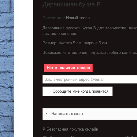
Деревянная буква В
Состояние:
Новый товар
Деревянная русская буква В для творчества, деко
составления слов.
Размер: высота 5 см, ширина 5 см
Возможно изготовление под заказ любого количес
Нет в наличии товара
Сообщите мне когда появится
Написать отзыв
₱ Безопасная покупка онлайн