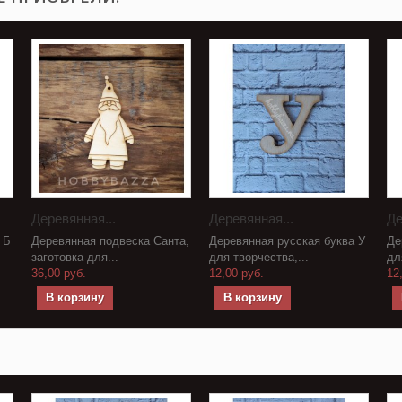
Деревянная...
Деревянная...
Де
 Б
Деревянная подвеска Санта,
Деревянная русская буква У
Де
заготовка для...
для творчества,...
дл
36,00 руб.
12,00 руб.
12
В корзину
В корзину