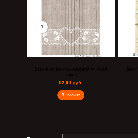
огодний
Base of Art декупажная карта А4 Wood
Декупа
+ Lace 31
92,00 руб.
В корзину