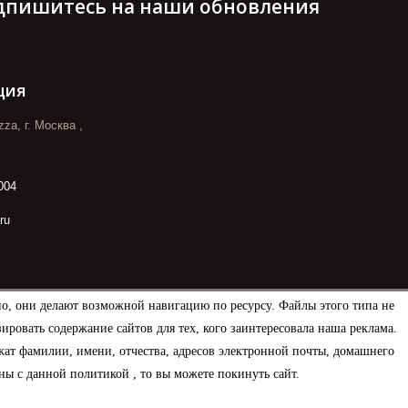
дпишитесь на наши обновления
ция
za, г. Москва ,
004
ru
но, они делают возможной навигацию по ресурсу. Файлы этого типа не
овать содержание сайтов для тех, кого заинтересовала наша реклама.
ат фамилии, имени, отчества, адресов электронной почты, домашнего
ны с данной политикой , то вы можете покинуть сайт.