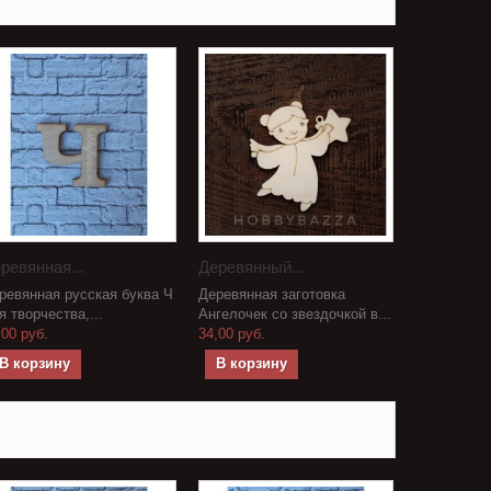
ревянная...
Деревянный...
ревянная русская буква Ч
Деревянная заготовка
я творчества,...
Ангелочек со звездочкой в...
,00 руб.
34,00 руб.
В корзину
В корзину