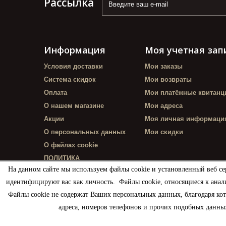
Рассылка
Информация
Моя учетная зап
Условия доставки
Мои заказы
Система скидок
Мои возвраты
Оплата
Мои платёжные квитанц
О нашем магазине
Мои адреса
Акции
Моя личная информаци
О персональных данных
Мои скидки
О файлах cookie
ПОЛИТИКА
КОНФИДЕНЦИАЛЬНОСТИ
На данном сайте мы используем файлы cookie и установленный веб се
идентифицируют вас как личность. Файлы cookie, относящиеся к анал
Файлы cookie не содержат Ваших персональных данных, благодаря ко
адреса, номеров телефонов и прочих подобных данных