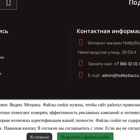
По
ись
Контактная информа
Интернет магазин HobbyBaz
Нижегородская улица, 29-33с4
ии
Звоните нам:
+7 966 02 01 
я
E-mail:
admin@hobbybazza.
рвис Яндекс Метрика. Файлы cookie нужны, чтобы сайт работал правиль
итике помогают измерять эффективность рекламных кампаний и оптимизир
торым возможна идентификация вашей личности. Файлы cookie не содерж
. Нажимая кнопку Я согласен вы соглашаетесь с этим. Если вы не соглас
Я согласен
Подробнее о файлах cookie