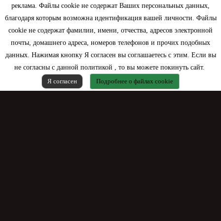
Моя учетная запись
реклама. Файлы cookie не содержат Ваших персональных данных,
благодаря которым возможна идентификация вашей личности. Файлы
Контактная информация
cookie не содержат фамилии, имени, отчества, адресов электронной
почты, домашнего адреса, номеров телефонов и прочих подобных
данных. Нажимая кнопку Я согласен вы соглашаетесь с этим. Если вы
не согласны с данной политикой , то вы можете покинуть сайт.
Я согласен
Подробнее о файлах cookie