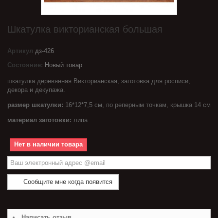
Шкатулка викторианская большая
Артикул
дз-426
Состояние:
Новый товар
шкатулка деревянная Викторианская, заготовка для росписи,
декора и декупажа.
размер шкатулки:
16*12*7,5 см, по реперным точкам, крышка 14 см
материал заготовки:
липа
Нет в наличии товара
Сообщите мне когда появится
Написать отзыв