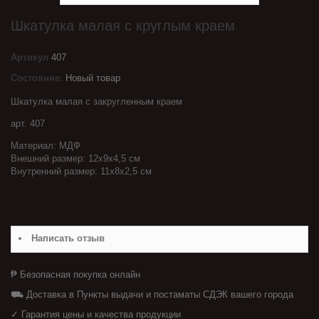
Шкатулка малая с круглым краем
Артикул
407
Состояние:
Новый товар
Шкатулка малая с закругленным краем
арт. 407
Материал: МДФ
Внешний размер: 12х9х4,5 см
Внутренний размер: 11х8х2,5 см
Написать отзыв
₱ Безопасная покупка онлайн
⛟ Доставка в Пункты выдачи и постаматы СДЭК вашего города
✓ Гарантия цены и качества продукции