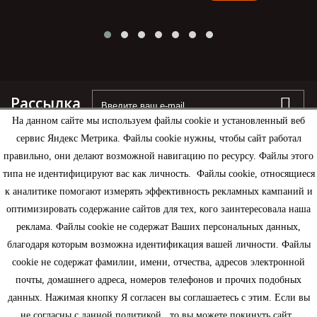
Рассылка
На данном сайте мы используем файлы cookie и установленный веб
сервис Яндекс Метрика. Файлы cookie нужны, чтобы сайт работал
правильно, они делают возможной навигацию по ресурсу. Файлы этого
типа не идентифицируют вас как личность. Файлы cookie, относящиеся
Информация
к аналитике помогают измерять эффективность рекламных кампаний и
оптимизировать содержание сайтов для тех, кого заинтересовала наша
Моя учетная запись
реклама. Файлы cookie не содержат Ваших персональных данных,
благодаря которым возможна идентификация вашей личности. Файлы
Контактная информация
cookie не содержат фамилии, имени, отчества, адресов электронной
почты, домашнего адреса, номеров телефонов и прочих подобных
данных. Нажимая кнопку Я согласен вы соглашаетесь с этим. Если вы
не согласны с данной политикой , то вы можете покинуть сайт.