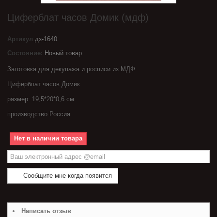
Циферблат часов Домик (мдф)
Артикул
дз-1640
Состояние:
Новый товар
Заготовка для декупажа и росписи из МДФ
Циферблат часов Домик
размер: 19,5*20*0,6 см
производство Россия
Нет в наличии товара
Сообщите мне когда появится
Написать отзыв