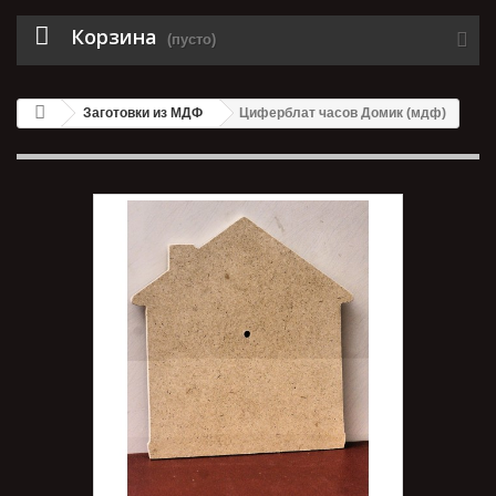
Корзина
(пусто)
Заготовки из МДФ
Циферблат часов Домик (мдф)