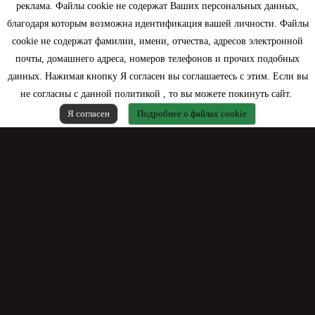
Моя учетная запись
реклама. Файлы cookie не содержат Ваших персональных данных,
благодаря которым возможна идентификация вашей личности. Файлы
Контактная информация
cookie не содержат фамилии, имени, отчества, адресов электронной
почты, домашнего адреса, номеров телефонов и прочих подобных
данных. Нажимая кнопку Я согласен вы соглашаетесь с этим. Если вы
не согласны с данной политикой , то вы можете покинуть сайт.
Я согласен
Подробнее о файлах cookie