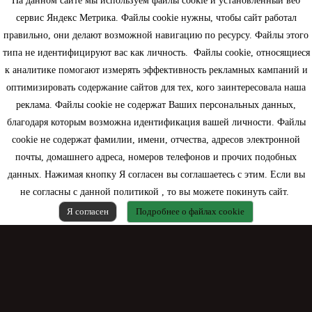
На данном сайте мы используем файлы cookie и установленный веб
сервис Яндекс Метрика. Файлы cookie нужны, чтобы сайт работал
правильно, они делают возможной навигацию по ресурсу. Файлы этого
типа не идентифицируют вас как личность. Файлы cookie, относящиеся
Информация
к аналитике помогают измерять эффективность рекламных кампаний и
оптимизировать содержание сайтов для тех, кого заинтересовала наша
Моя учетная запись
реклама. Файлы cookie не содержат Ваших персональных данных,
благодаря которым возможна идентификация вашей личности. Файлы
Контактная информация
cookie не содержат фамилии, имени, отчества, адресов электронной
почты, домашнего адреса, номеров телефонов и прочих подобных
данных. Нажимая кнопку Я согласен вы соглашаетесь с этим. Если вы
не согласны с данной политикой , то вы можете покинуть сайт.
Я согласен
Подробнее о файлах cookie