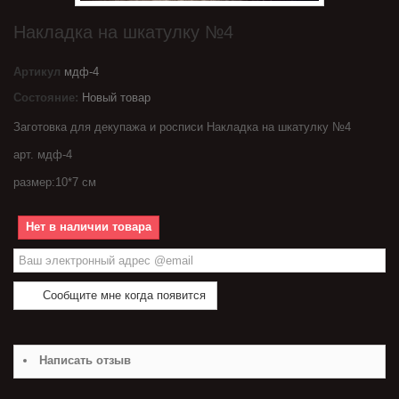
Накладка на шкатулку №4
Артикул
мдф-4
Состояние:
Новый товар
Заготовка для декупажа и росписи Накладка на шкатулку №4
арт. мдф-4
размер:10*7 см
Нет в наличии товара
Сообщите мне когда появится
Написать отзыв