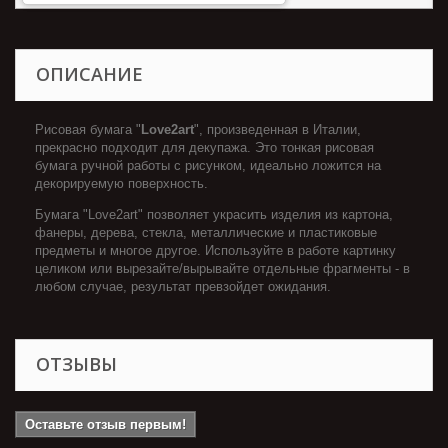
ОПИСАНИЕ
Рисовая бумага "
Love2art
", произведенная в Италии,
прекрасно подходит для декупажа. Это тонкая рисовая
бумага ручной работы с рисунком, идеально ложится на
декорируемую поверхность.
Бумага "Love2art" позволяет украсить изделия из картона,
фанеры, дерева, стекла, металлические и пластиковые
предметы и многое другое. Используйте в работе картинку
целиком или вырезайте/вырывайте отдельные фрагменты - в
любом случае, результат превзойдет ожидания.
ОТЗЫВЫ
Оставьте отзыв первым!