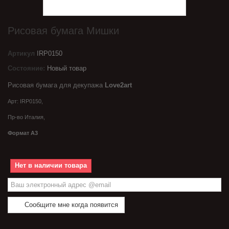
Рисовая бумага Мишки
Артикул
IRP0150
Состояние:
Новый товар
Рисовая бумага для декупажа
Love2art
Арт: IRP0150,
Пр-во Италия,
Формат А3
Нет в наличии товара
Сообщите мне когда появится