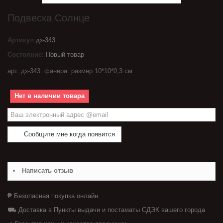
Подвеска Солнце
Артикул
дз-343
Состояние:
Новый товар
арт. дз-343. фанера. размер 10*10*0,3 см
Нет в наличии товара
Сообщите мне когда появится
Написать отзыв
₱ Безопасная покупка онлайн
⛟ Доставка в Пункты выдачи и постаматы СДЭК вашего города