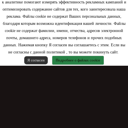
к аналитике помогают измерять эффективность рекламных кампаний и
оптимизировать содержание сайтов для тех, кого заинтересовала наша
Моя учетная запись
реклама. Файлы cookie не содержат Ваших персональных данных,
благодаря которым возможна идентификация вашей личности. Файлы
Контактная информация
cookie не содержат фамилии, имени, отчества, адресов электронной
почты, домашнего адреса, номеров телефонов и прочих подобных
данных. Нажимая кнопку Я согласен вы соглашаетесь с этим. Если вы
не согласны с данной политикой , то вы можете покинуть сайт.
Я согласен
Подробнее о файлах cookie