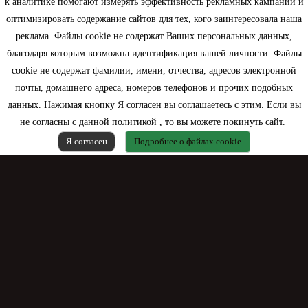
к аналитике помогают измерять эффективность рекламных кампаний и
оптимизировать содержание сайтов для тех, кого заинтересовала наша
Моя учетная запись
реклама. Файлы cookie не содержат Ваших персональных данных,
благодаря которым возможна идентификация вашей личности. Файлы
Контактная информация
cookie не содержат фамилии, имени, отчества, адресов электронной
почты, домашнего адреса, номеров телефонов и прочих подобных
данных. Нажимая кнопку Я согласен вы соглашаетесь с этим. Если вы
не согласны с данной политикой , то вы можете покинуть сайт.
Я согласен
Подробнее о файлах cookie