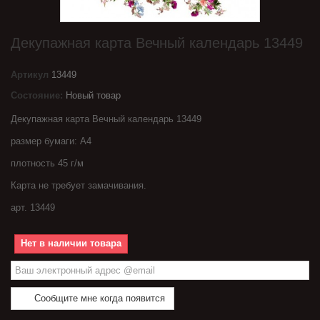
Декупажная карта Вечный календарь 13449
Артикул
13449
Состояние:
Новый товар
Декупажная карта Вечный календарь 13449
размер бумаги: А4
плотность 45 г/м
Карта не требует замачивания.
арт. 13449
Нет в наличии товара
Сообщите мне когда появится