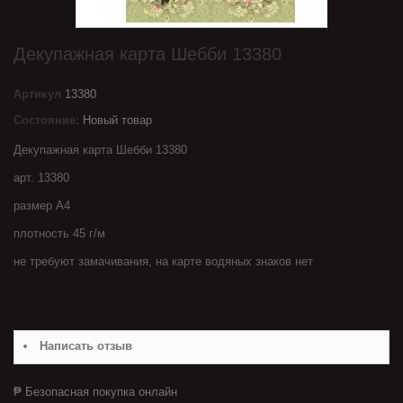
Декупажная карта Шебби 13380
Артикул
13380
Состояние:
Новый товар
Декупажная карта Шебби 13380
арт. 13380
размер А4
плотность 45 г/м
не требуют замачивания, на карте водяных знаков нет
Написать отзыв
₱ Безопасная покупка онлайн