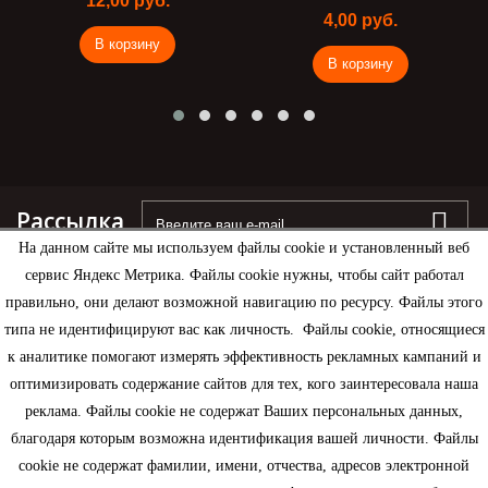
12,00 руб.
4,00 руб.
В корзину
В корзину
Рассылка
На данном сайте мы используем файлы cookie и установленный веб
сервис Яндекс Метрика. Файлы cookie нужны, чтобы сайт работал
правильно, они делают возможной навигацию по ресурсу. Файлы этого
типа не идентифицируют вас как личность. Файлы cookie, относящиеся
Информация
к аналитике помогают измерять эффективность рекламных кампаний и
оптимизировать содержание сайтов для тех, кого заинтересовала наша
Моя учетная запись
реклама. Файлы cookie не содержат Ваших персональных данных,
благодаря которым возможна идентификация вашей личности. Файлы
Контактная информация
cookie не содержат фамилии, имени, отчества, адресов электронной