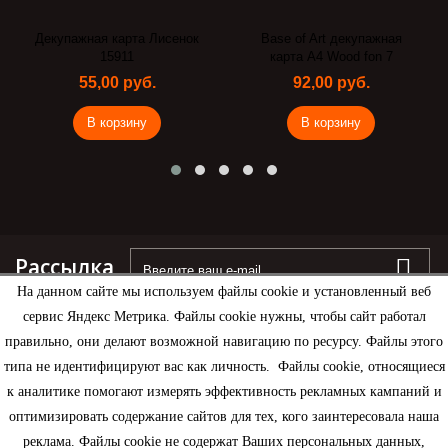
Декупажная карта Лисенок
Base of Art декупажная
15911
карта А4 Wood fon 7
55,00 руб.
92,00 руб.
В корзину
В корзину
Рассылка
На данном сайте мы используем файлы cookie и установленный веб
сервис Яндекс Метрика. Файлы cookie нужны, чтобы сайт работал
правильно, они делают возможной навигацию по ресурсу. Файлы этого
типа не идентифицируют вас как личность. Файлы cookie, относящиеся
Информация
к аналитике помогают измерять эффективность рекламных кампаний и
оптимизировать содержание сайтов для тех, кого заинтересовала наша
Моя учетная запись
реклама. Файлы cookie не содержат Ваших персональных данных,