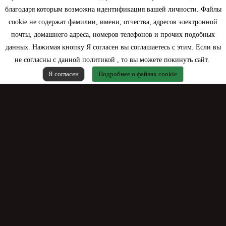
благодаря которым возможна идентификация вашей личности. Файлы
Контактная информация
cookie не содержат фамилии, имени, отчества, адресов электронной
почты, домашнего адреса, номеров телефонов и прочих подобных
данных. Нажимая кнопку Я согласен вы соглашаетесь с этим. Если вы
не согласны с данной политикой , то вы можете покинуть сайт.
Я согласен
Подробнее о файлах cookie