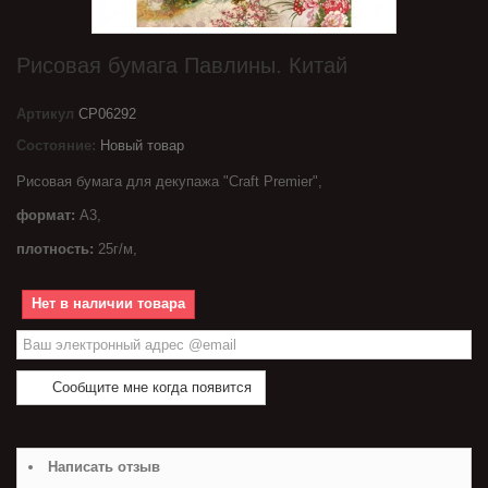
Рисовая бумага Павлины. Китай
Артикул
CP06292
Состояние:
Новый товар
Рисовая бумага для декупажа "Craft Premier",
формат:
A3,
плотность:
25г/м,
Нет в наличии товара
Сообщите мне когда появится
Написать отзыв