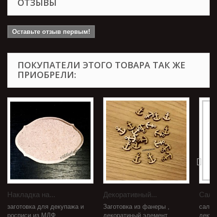
ОТЗЫВЫ
Оставьте отзыв первым!
ПОКУПАТЕЛИ ЭТОГО ТОВАРА ТАК ЖЕ
ПРИОБРЕЛИ:
Накладка на...
Декоративный...
Салф
заготовка для декупажа и
Заготовка из фанеры ,
салфе
росписи из МДФ...
декоратиный элемент
декуп