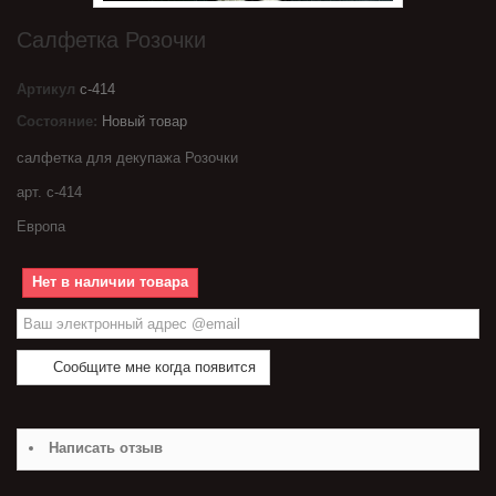
Салфетка Розочки
Артикул
с-414
Состояние:
Новый товар
салфетка для декупажа Розочки
арт. с-414
Европа
Нет в наличии товара
Сообщите мне когда появится
Написать отзыв