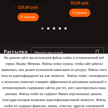
карта А3 Wood+Lace 29
55,00 руб.
120,00 руб.
В корзину
В корзину
Рассылка
На данном сайте мы используем файлы cookie и установленный веб
сервис Яндекс Метрика. Файлы cookie нужны, чтобы сайт работал
правильно, они делают возможной навигацию по ресурсу. Файлы этого
типа не идентифицируют вас как личность. Файлы cookie, относящиеся
Информация
к аналитике помогают измерять эффективность рекламных кампаний и
оптимизировать содержание сайтов для тех, кого заинтересовала наша
Моя учетная запись
реклама. Файлы cookie не содержат Ваших персональных данных,
благодаря которым возможна идентификация вашей личности. Файлы
Контактная информация
cookie не содержат фамилии, имени, отчества, адресов электронной