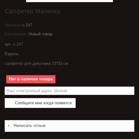
Салфетка Малинка
Артикул
с-247
Состояние:
Новый товар
арт. с-247
Европа
салфетка для декупажа 33*33 см
Нет в наличии товара
Сообщите мне когда появится
Написать отзыв