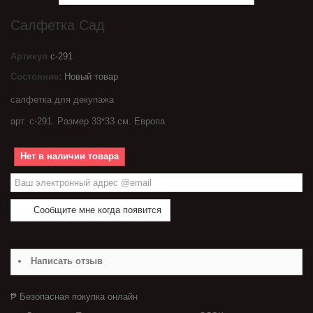
Салфетка Сад
Артикул
с-291
Состояние:
Новый товар
салфетка для декупажа
арт. с-291. Размер 33*33 см. Европа
Нет в наличии товара
Сообщите мне когда появится
Написать отзыв
₱ Безопасная покупка онлайн