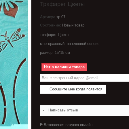
Трафарет Цветы
Артикул
тр-07
Состояние:
Новый товар
трафарет Цветы
многоразовый, на клеевой основе,
размер: 15*15 см
Нет в наличии товара
Сообщите мне когда появится
Написать отзыв
₱ Безопасная покупка онлайн