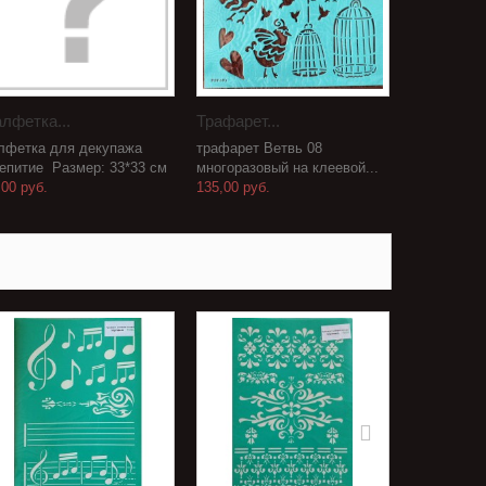
лфетка...
Трафарет...
лфетка для декупажа
трафарет Ветвь 08
епитие Размер: 33*33 см
многоразовый на клеевой...
,00 руб.
135,00 руб.