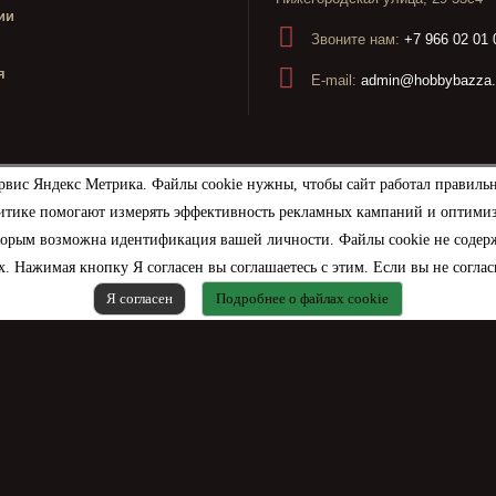
ии
Звоните нам:
+7 966 02 01 
я
E-mail:
admin@hobbybazza.
рвис Яндекс Метрика. Файлы cookie нужны, чтобы сайт работал правиль
итике помогают измерять эффективность рекламных кампаний и оптимизир
торым возможна идентификация вашей личности. Файлы cookie не содерж
. Нажимая кнопку Я согласен вы соглашаетесь с этим. Если вы не соглас
Я согласен
Подробнее о файлах cookie