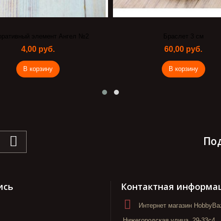
оративный элемент Ангел №2
Браслет 3 см
4,00 руб.
60,00 руб.
В корзину
В корзину
По
ись
Контактная информа
Интернет магазин HobbyBaz
Нижегородская улица, 29-33с4