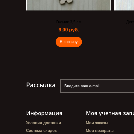
урвал
Гномик 3,5 см
Дек
9,00 руб.
В корзину
Рассылка
Информация
Моя учетная зап
Условия доставки
Мои заказы
Система скидок
Мои возвраты