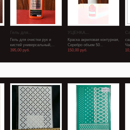
Гель для...
УЦЕНКА...
Са
Гель для очистки рук и
Краска акриловая контурная,
са
кистей универсальный,...
Серебро объем 50...
Ча
395,00 руб.
150,00 руб.
10