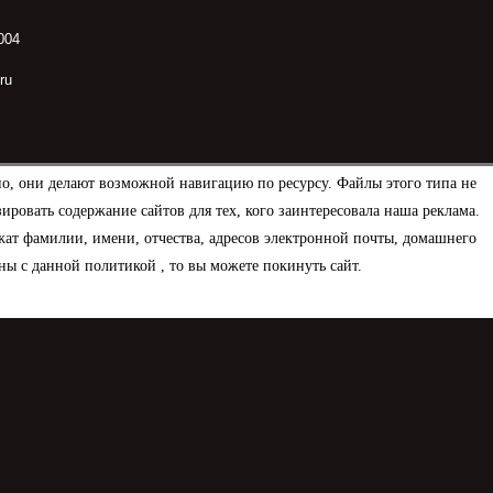
004
ru
но, они делают возможной навигацию по ресурсу. Файлы этого типа не
овать содержание сайтов для тех, кого заинтересовала наша реклама.
ат фамилии, имени, отчества, адресов электронной почты, домашнего
ны с данной политикой , то вы можете покинуть сайт.