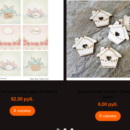
 Art декупажная карта А4 Rose 4
Декоративный элемент Прян
домик
92,00 руб.
6,00 руб.
В корзину
В корзину