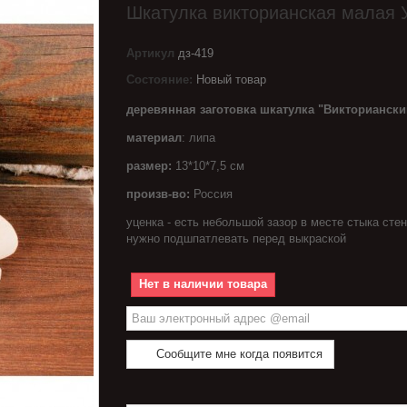
Шкатулка викторианская малая 
Артикул
дз-419
Состояние:
Новый товар
деревянная заготовка шкатулка "Викториански
материал
: липа
размер:
13*10*7,5 см
произв-во:
Россия
уценка - есть небольшой зазор в месте стыка стен
нужно подшпатлевать перед выкраской
Нет в наличии товара
Сообщите мне когда появится