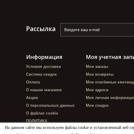
Рассылка
Информация
Моя учетная зап
Условия доставки
Мои заказы
Система скидок
Мои возвраты
Оплата
Мои платёжные квитанц
О нашем магазине
Мои адреса
Акции
Моя личная информаци
О персональных данных
Мои скидки
О файлах cookie
ПОЛИТИКА
КОНФИДЕНЦИАЛЬНОСТИ
На данном сайте мы используем файлы cookie и установленный веб се