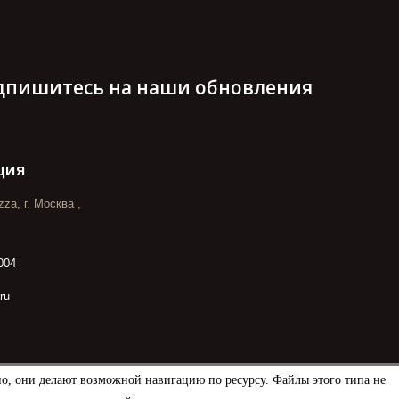
дпишитесь на наши обновления
ция
za, г. Москва ,
004
ru
но, они делают возможной навигацию по ресурсу. Файлы этого типа не