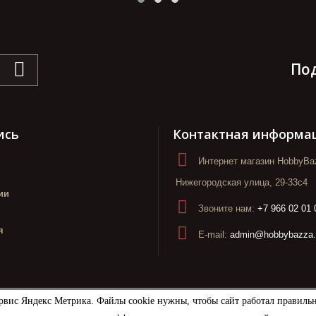
По
ись
Контактная информа
Интернет магазин HobbyBaz
Нижегородская улица, 29-33с4
ии
Звоните нам:
+7 966 02 01 
я
E-mail:
admin@hobbybazza.
рвис Яндекс Метрика. Файлы cookie нужны, чтобы сайт работал правиль