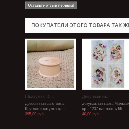
Оставьте отзыв первым!
ПОКУПАТЕЛИ ЭТОГО ТОВАРА ТАК Ж
Шкатулка 15...
Декупажная...
Деревянная заготовка
декупажная карта Малыш
Круглая шкатулка для...
арт. 1237 плотность 55...
395,00 руб.
40,00 руб.