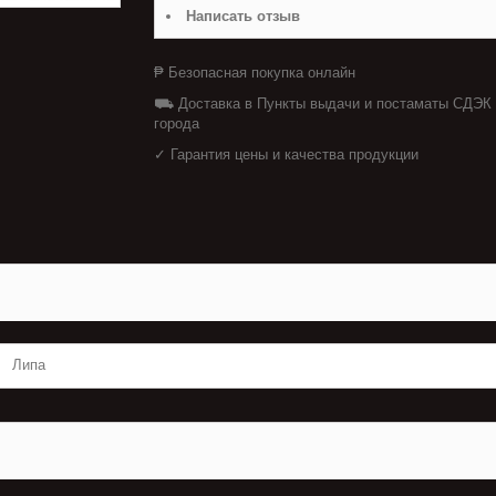
Написать отзыв
₱ Безопасная покупка онлайн
⛟ Доставка в Пункты выдачи и постаматы СДЭК
города
✓ Гарантия цены и качества продукции
Липа