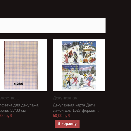
лфетка...
Декупажная...
лфетка для декупажа,
Декупажная карта Дети
ропа, 33*33 см
зимой арт. 1627 формат...
,00 руб.
50,00 руб.
В корзину