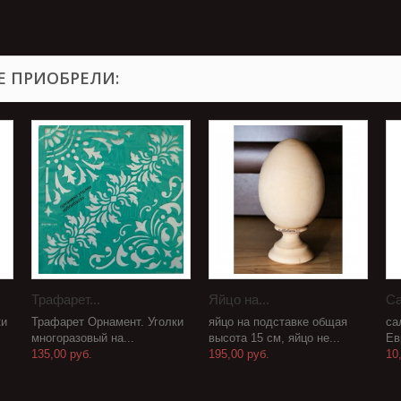
Е ПРИОБРЕЛИ:
Трафарет...
Яйцо на...
Са
ки
Трафарет Орнамент. Уголки
яйцо на подставке общая
са
многоразовый на...
высота 15 см, яйцо не...
Ев
135,00 руб.
195,00 руб.
10