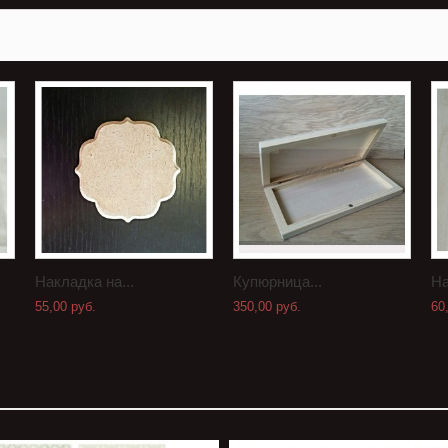
Накладка на...
Купюрница...
На
55,00 руб.
350,00 руб.
60