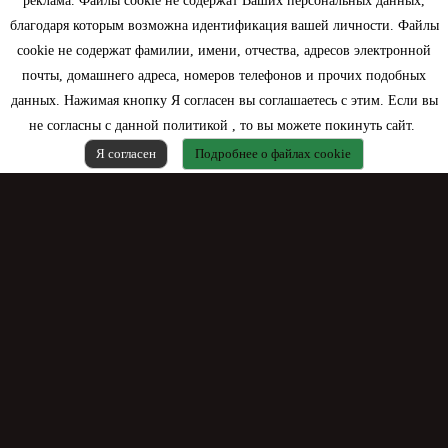
реклама. Файлы cookie не содержат Ваших персональных данных,
благодаря которым возможна идентификация вашей личности. Файлы
Контактная информация
cookie не содержат фамилии, имени, отчества, адресов электронной
почты, домашнего адреса, номеров телефонов и прочих подобных
данных. Нажимая кнопку Я согласен вы соглашаетесь с этим. Если вы
не согласны с данной политикой , то вы можете покинуть сайт.
Я согласен
Подробнее о файлах cookie