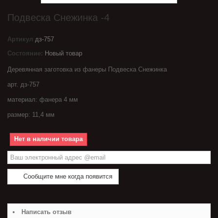
Подвеска Снежинка -4
Артикул
дз-757
Состояние:
Новый товар
Деревянная заготовка из фанеры Подвеска Снежинка
арт. дз-757
материал: фанера 4 мм
размер: 11,4 мм
Нет в наличии товара
Сообщите мне когда появится
Написать отзыв