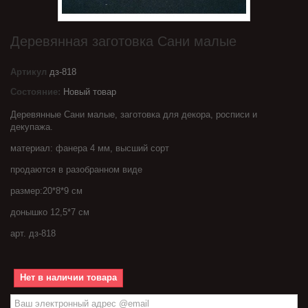
Деревянная заготовка Сани малые
Артикул
дз-818
Состояние:
Новый товар
Деревянные Сани малые, заготовка для декора, росписи и
декупажа.
материал: фанера 4 мм, высший сорт
продаются в разобранном виде
размер:20*8*9 см
донышко 12,5*7 см
арт. дз-818
Нет в наличии товара