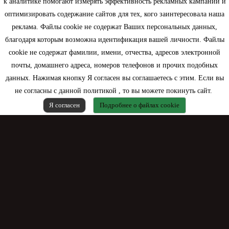
к аналитике помогают измерять эффективность рекламных кампаний и
оптимизировать содержание сайтов для тех, кого заинтересовала наша
Моя учетная запись
реклама. Файлы cookie не содержат Ваших персональных данных,
благодаря которым возможна идентификация вашей личности. Файлы
Контактная информация
cookie не содержат фамилии, имени, отчества, адресов электронной
почты, домашнего адреса, номеров телефонов и прочих подобных
данных. Нажимая кнопку Я согласен вы соглашаетесь с этим. Если вы
не согласны с данной политикой , то вы можете покинуть сайт.
Я согласен
Подробнее о файлах cookie