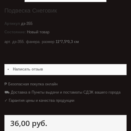
Подвеска Снеговик
Артикул
дз-355
Состояние:
Новый товар
арт. дз-355. фанера. размер
11*7,5*0,3 см
Написать отзыв
₱ Безопасная покупка онлайн
⛟ Доставка в Пункты выдачи и постаматы СДЭК вашего города
✓ Гарантия цены и качества продукции
36,00 руб.