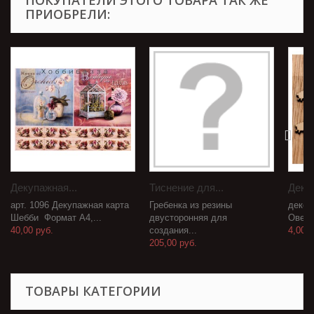
ПОКУПАТЕЛИ ЭТОГО ТОВАРА ТАК ЖЕ
ПРИОБРЕЛИ:
Декупажная...
Тиснение для...
Декор
арт. 1096 Декупажная карта
Гребенка из резины
декор
Шебби Формат А4,...
двусторонняя для
Овечка
40,00 руб.
создания...
4,00 р
205,00 руб.
ТОВАРЫ КАТЕГОРИИ