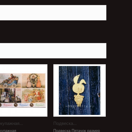
купажная...
Подвеска...
купажная
Подвеска Пятачок размер