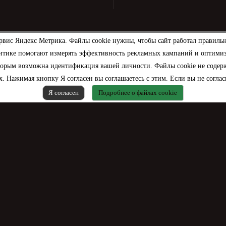
рвис Яндекс Метрика. Файлы cookie нужны, чтобы сайт работал правиль
итике помогают измерять эффективность рекламных кампаний и оптимизир
торым возможна идентификация вашей личности. Файлы cookie не содерж
. Нажимая кнопку Я согласен вы соглашаетесь с этим. Если вы не соглас
Я согласен
Подробнее о файлах cookie