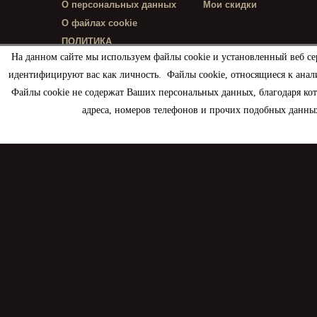
О персональных данных
Мои скидки
О файлах cookie
ПОЛИТИКА
КОНФИДЕНЦИАЛЬНОСТИ
На данном сайте мы используем файлы cookie и установленный веб се
идентифицируют вас как личность. Файлы cookie, относящиеся к анал
Файлы cookie не содержат Ваших персональных данных, благодаря ко
адреса, номеров телефонов и прочих подобных данных