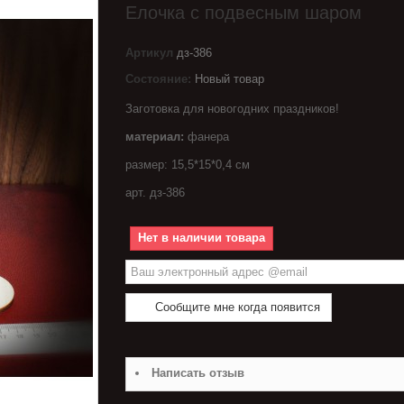
Елочка с подвесным шаром
Артикул
дз-386
Состояние:
Новый товар
Заготовка для новогодних праздников!
материал:
фанера
размер: 15,5*15*0,4 см
арт. дз-386
Нет в наличии товара
Сообщите мне когда появится
Написать отзыв