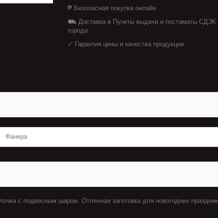
₱ Безопасная покупка онлайн
⛟ Доставка в Пункты выдачи и постаматы СДЭК
города
✓ Гарантия цены и качества продукции
Фанера
Елочка с подвесным шаром. Отличная заготовка для новогодних праздни