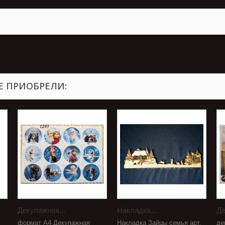
Е ПРИОБРЕЛИ:
Декупажная...
Накладка...
Де
формат А4 Декупажная
Накладка Зайцы семья арт.
де