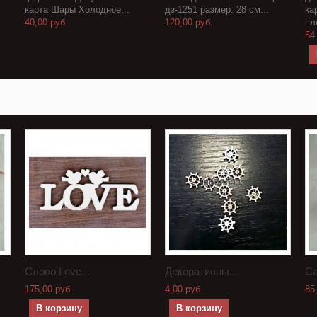
карта Шары Холодное...
дз-1251 размер: 28 см...
ка
40,00 руб.
120,00 руб.
пл
54
Слово Love...
Декоративны...
Са
175,00 руб.
4,00 руб.
85
В корзину
В корзину