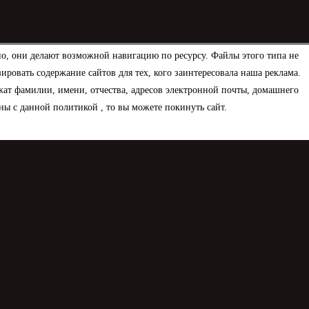
но, они делают возможной навигацию по ресурсу. Файлы этого типа не
овать содержание сайтов для тех, кого заинтересовала наша реклама.
ат фамилии, имени, отчества, адресов электронной почты, домашнего
ны с данной политикой , то вы можете покинуть сайт.