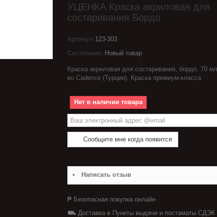
УЦЕНКА Краска акриловая для
состаривания Бордо
Артикул
123-303
Состояние:
Новый товар
Краска акриловая для состаривания, бордо, 70 мл
во Cadence (Турция). Краска премиум-класса
Нет в наличии товара
Сообщите мне когда появится
Написать отзыв
₱ Безопасная покупка онлайн
⛟ Доставка в Пункты выдачи и постаматы СДЭК