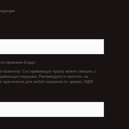
родукции
 состаривания Бордо
ики кракелюр. Состаривающую краску можно смешать с
таривающего медиума. Рекомендуется наносить на
я практически для любой поверхности: дерево, МДФ,