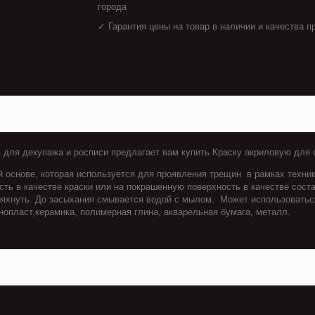
города
✓ Гарантия цены на товар в наличии и качества п
 для декупажа и росписи предлагает вам купить Краску акриловую для
й основе, которая используется для проявления трещин в рамках техн
сть в качестве краски или на покрашенную поверхность в качестве сос
яхнуть. До засыхания смывается водой с мылом. Может использоватьс
пенопласт,керамика, полимерная глина, акварельная бумага, металл.