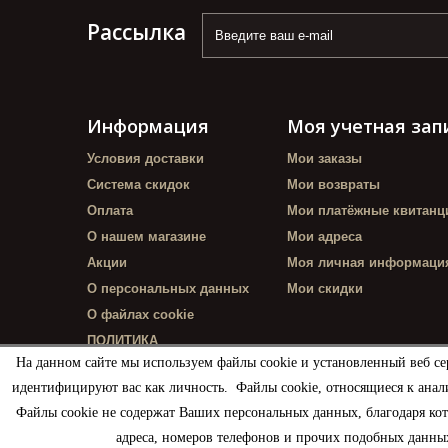
Рассылка
Информация
Моя учетная зап
Условия доставки
Мои заказы
Система скидок
Мои возвраты
Оплата
Мои платёжные квитанц
О нашем магазине
Мои адреса
Акции
Моя личная информаци
О персональных данных
Мои скидки
О файлах cookie
ПОЛИТИКА
КОНФИДЕНЦИАЛЬНОСТИ
На данном сайте мы используем файлы cookie и установленный веб се
идентифицируют вас как личность. Файлы cookie, относящиеся к анал
Файлы cookie не содержат Ваших персональных данных, благодаря ко
адреса, номеров телефонов и прочих подобных данных