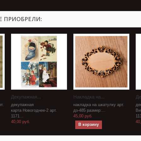
Е ПРИОБРЕЛИ:
Декупажная...
Накладка на...
Де
т.
декупажная
накладка на шкатулку арт.
де
карта Новогоднее-2 арт.
дз-485 размер:...
Ви
1171...
45,00 руб.
113
40,00 руб.
40
В корзину