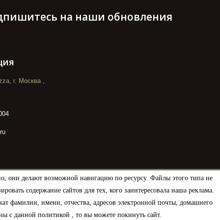
дпишитесь на наши обновления
ция
za, г. Москва ,
004
ru
но, они делают возможной навигацию по ресурсу. Файлы этого типа не
овать содержание сайтов для тех, кого заинтересовала наша реклама.
ат фамилии, имени, отчества, адресов электронной почты, домашнего
ны с данной политикой , то вы можете покинуть сайт.