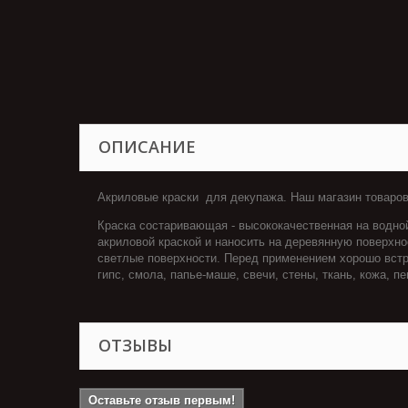
ОПИСАНИЕ
Акриловые краски для декупажа. Наш магазин товаров
Краска состаривающая - высококачественная на водно
акриловой краской и наносить на деревянную поверхно
светлые поверхности. Перед применением хорошо встр
гипс, смола, папье-маше, свечи, стены, ткань, кожа, 
ОТЗЫВЫ
Оставьте отзыв первым!