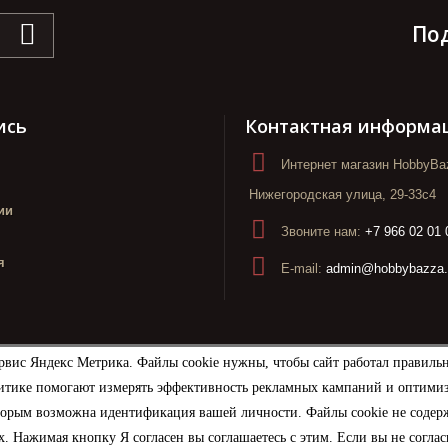
По
ись
Контактная информа
Интернет магазин HobbyBaz
Нижегородская улица, 29-33с4
ии
Звоните нам:
+7 966 02 01 
я
E-mail:
admin@hobbybazza.
рвис Яндекс Метрика. Файлы cookie нужны, чтобы сайт работал правиль
итике помогают измерять эффективность рекламных кампаний и оптимизир
торым возможна идентификация вашей личности. Файлы cookie не содерж
. Нажимая кнопку Я согласен вы соглашаетесь с этим. Если вы не соглас