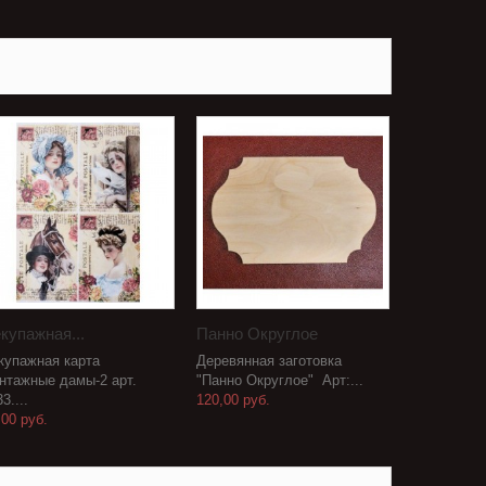
купажная...
Панно Округлое
купажная карта
Деревянная заготовка
нтажные дамы-2 арт.
"Панно Округлое" Арт:...
3....
120,00 руб.
,00 руб.