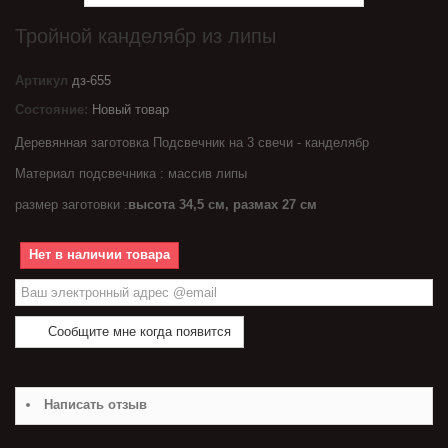
Тройной канделябр из липы
Артикул
дз-655
Состояние:
Новый товар
Деревянная заготовка Подсвечник на 3 свечи - канделябр
Материал подсвечника : массив липы
размер заготовки :
высота 34,5 см, размах 27 см
Нет в наличии товара
Сообщите мне когда появится
Написать отзыв