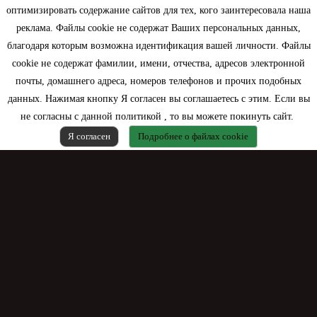
оптимизировать содержание сайтов для тех, кого заинтересовала наша
Моя учетная запись
реклама. Файлы cookie не содержат Ваших персональных данных,
благодаря которым возможна идентификация вашей личности. Файлы
Контактная информация
cookie не содержат фамилии, имени, отчества, адресов электронной
почты, домашнего адреса, номеров телефонов и прочих подобных
данных. Нажимая кнопку Я согласен вы соглашаетесь с этим. Если вы
не согласны с данной политикой , то вы можете покинуть сайт.
Я согласен
Подробнее о файлах cookie