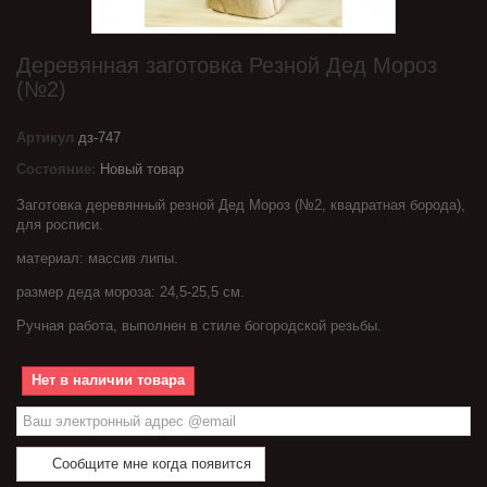
Деревянная заготовка Резной Дед Мороз
(№2)
Артикул
дз-747
Состояние:
Новый товар
Заготовка деревянный резной Дед Мороз (№2, квадратная борода),
для росписи.
материал: массив липы.
размер деда мороза: 24,5-25,5 см.
Ручная работа, выполнен в стиле богородской резьбы.
Нет в наличии товара
Сообщите мне когда появится