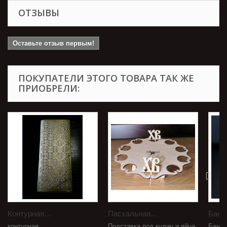
ОТЗЫВЫ
Оставьте отзыв первым!
ПОКУПАТЕЛИ ЭТОГО ТОВАРА ТАК ЖЕ
ПРИОБРЕЛИ:
Контурная...
Пасхальная...
Баноч
контурная
Подставка под кулич и яйца,
Баноч