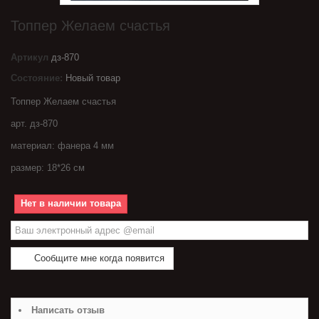
Топпер Желаем счастья
Артикул
дз-870
Состояние:
Новый товар
Топпер Желаем счастья
арт. дз-870
материал: фанера 4 мм
размер: 18*26 см
Нет в наличии товара
Сообщите мне когда появится
Написать отзыв