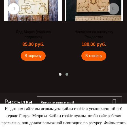
Дед Мороз (сборная
Накладка на шкатулку
подвеска)
Рождество
85,00 руб.
180,00 руб.
В корзину
В корзину
Рассылка
На данном сайте мы используем файлы cookie и установленный веб
сервис Яндекс Метрика. Файлы cookie нужны, чтобы сайт работал
правильно, они делают возможной навигацию по ресурсу. Файлы этого