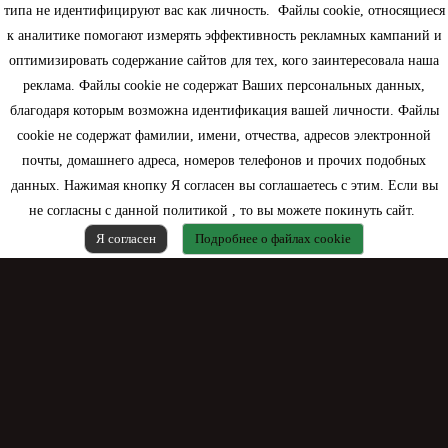
типа не идентифицируют вас как личность. Файлы cookie, относящиеся
Информация
к аналитике помогают измерять эффективность рекламных кампаний и
оптимизировать содержание сайтов для тех, кого заинтересовала наша
Моя учетная запись
реклама. Файлы cookie не содержат Ваших персональных данных,
благодаря которым возможна идентификация вашей личности. Файлы
Контактная информация
cookie не содержат фамилии, имени, отчества, адресов электронной
почты, домашнего адреса, номеров телефонов и прочих подобных
данных. Нажимая кнопку Я согласен вы соглашаетесь с этим. Если вы
не согласны с данной политикой , то вы можете покинуть сайт.
Я согласен
Подробнее о файлах cookie