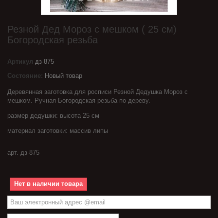
Резной Дед Мороз с мешком ( 25 см)
Богородская резьба
Артикул
дз-875
Состояние:
Новый товар
Деревянная заготовка для росписи Резной Дедушка Мороз с
мешком. Ручная Богородская резьба по дереву.
размер дедушки: высота 25 см
материал заготовки: массив липы
арт. дз-875
Нет в наличии товара