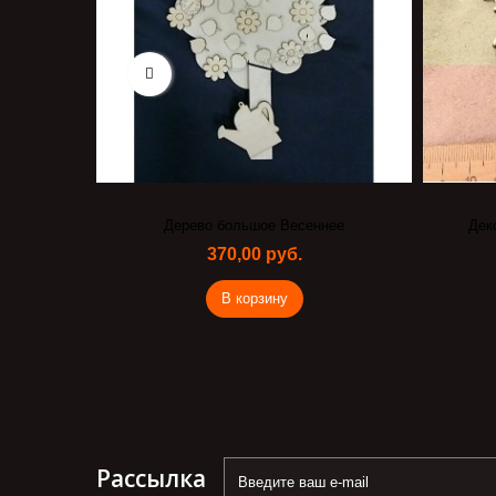
айка
Дерево большое Весеннее
Дек
370,00 руб.
В корзину
Рассылка