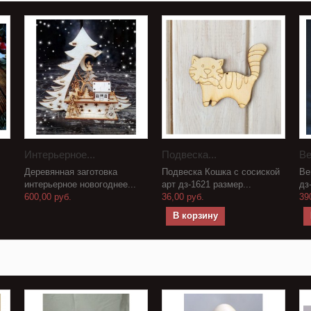
Интерьерное...
Подвеска...
Ве
Деревянная заготовка
Подвеска Кошка с сосиской
Ве
интерьерное новогоднее...
арт дз-1621 размер...
дз
600,00 руб.
36,00 руб.
39
В корзину