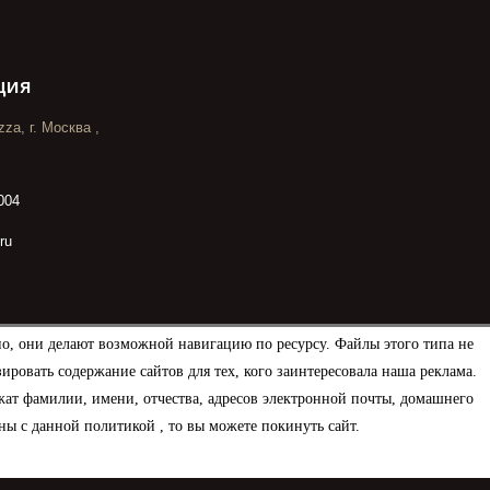
ция
za, г. Москва ,
004
ru
но, они делают возможной навигацию по ресурсу. Файлы этого типа не
овать содержание сайтов для тех, кого заинтересовала наша реклама.
ат фамилии, имени, отчества, адресов электронной почты, домашнего
ны с данной политикой , то вы можете покинуть сайт.