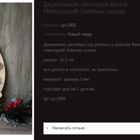
Деревянная заготовка Венок
Новогодний Зайкины сказки
Артикул
дз-1909
Состояние:
Новый товар
Деревянная заготовка под роспись и декупаж Вен
новогодний Зайкины сказки.
размер: 24,5 см.
все детали в комплекте, не приклеены.
материал: фанера 3 мм.
подходит для мк с детьми.
арт дз-1909
Написать отзыв