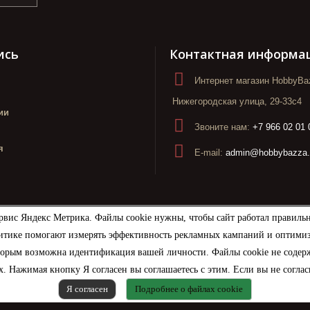
ись
Контактная информа
Интернет магазин HobbyBaz
Нижегородская улица, 29-33с4
ии
Звоните нам:
+7 966 02 01 
я
E-mail:
admin@hobbybazza.
рвис Яндекс Метрика. Файлы cookie нужны, чтобы сайт работал правиль
итике помогают измерять эффективность рекламных кампаний и оптимизир
торым возможна идентификация вашей личности. Файлы cookie не содерж
. Нажимая кнопку Я согласен вы соглашаетесь с этим. Если вы не соглас
Я согласен
Подробнее о файлах cookie