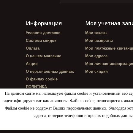
Информация
Моя учетная зап
Условия доставки
Мои заказы
Система скидок
Мои возвраты
Оплата
Мои платёжные квитанц
О нашем магазине
Мои адреса
Акции
Моя личная информаци
О персональных данных
Мои скидки
О файлах cookie
ПОЛИТИКА
КОНФИДЕНЦИАЛЬНОСТИ
На данном сайте мы используем файлы cookie и установленный веб се
идентифицируют вас как личность. Файлы cookie, относящиеся к анал
Файлы cookie не содержат Ваших персональных данных, благодаря ко
адреса, номеров телефонов и прочих подобных данных