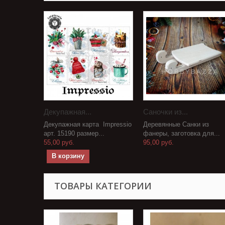
Декупажная...
Саночки из...
Декупажная карта Impressio
Деревянные Санки из
арт. 15190 размер...
фанеры, заготовка для...
55,00 руб.
95,00 руб.
В корзину
ТОВАРЫ КАТЕГОРИИ