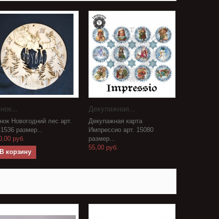
нок...
Декупажная...
нок Новогодний лес арт.
Декупажная карта
-1536 размер...
Импрессио арт. 15080
0,00 руб.
размер...
55,00 руб.
В корзину