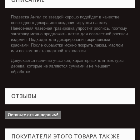
Подвеска Ангел со звездой хорошо подойдет в качестве
новогоднего декора или создания игрушки на елку.
Нанесенная лазерная гравировка упростит роспись, поэтому
заготовку можно предложить детям для совместной росписи
изделия. Подходит для декорирования акриловыми
красками. После обработки можно покрыть лаком, маслом
или воском по стандартной технологии.
Допускается наличие участков, характерных для текстуры
дерева, которые не являются сучками и не мешают
обработке.
ОТЗЫВЫ
Оставьте отзыв первым!
ПОКУПАТЕЛИ ЭТОГО ТОВАРА ТАК ЖЕ