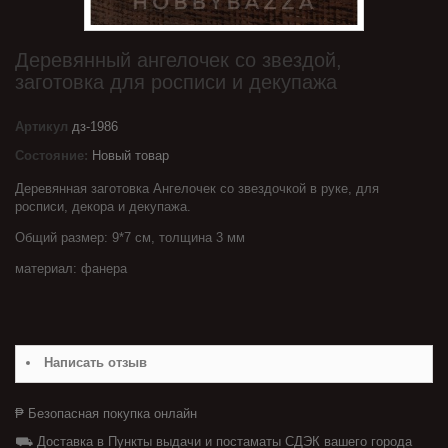
Деревянный ангелочек со звездой,
заготовка для росписи и декупажа
Артикул
дз-1986
Состояние:
Новый товар
Деревянная заготовка Ангелочек со звездочкой в руке, для
росписи, декора и декупажа.
Общий размер: 9*7 см, толщина 3 мм
материал: фанера
Написать отзыв
₱ Безопасная покупка онлайн
⛟ Доставка в Пункты выдачи и постаматы СДЭК вашего города