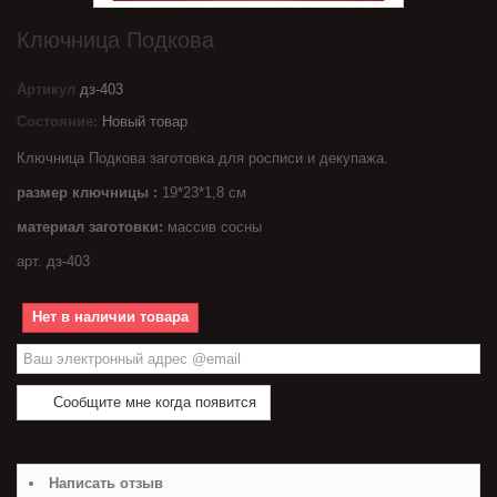
Ключница Подкова
Артикул
дз-403
Состояние:
Новый товар
Ключница Подкова заготовка для росписи и декупажа.
размер ключницы :
19*23*1,8 см
материал заготовки:
массив сосны
арт. дз-403
Нет в наличии товара
Сообщите мне когда появится
Написать отзыв