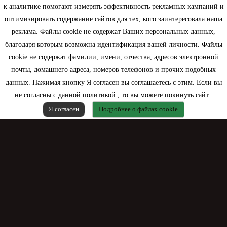
Информация
к аналитике помогают измерять эффективность рекламных кампаний и
оптимизировать содержание сайтов для тех, кого заинтересовала наша
Моя учетная запись
реклама. Файлы cookie не содержат Ваших персональных данных,
благодаря которым возможна идентификация вашей личности. Файлы
Контактная информация
cookie не содержат фамилии, имени, отчества, адресов электронной
почты, домашнего адреса, номеров телефонов и прочих подобных
данных. Нажимая кнопку Я согласен вы соглашаетесь с этим. Если вы
не согласны с данной политикой , то вы можете покинуть сайт.
Я согласен
Подробнее о файлах cookie