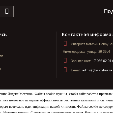
По
ись
Контактная информа
Интернет магазин HobbyBaz
Нижегородская улица, 29-33с4
ии
Звоните нам:
+7 966 02 01 
я
E-mail:
admin@hobbybazza.
рвис Яндекс Метрика. Файлы cookie нужны, чтобы сайт работал правиль
итике помогают измерять эффективность рекламных кампаний и оптимизир
торым возможна идентификация вашей личности. Файлы cookie не содерж
. Нажимая кнопку Я согласен вы соглашаетесь с этим. Если вы не соглас