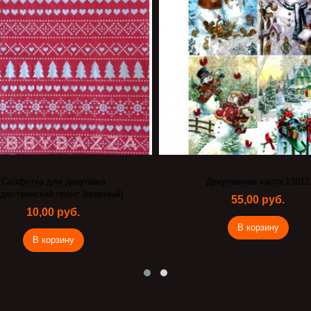
Салфетка для декупажа
Декупажная карта 13612
дественский принт (красный)
55,00 руб.
10,00 руб.
В корзину
В корзину