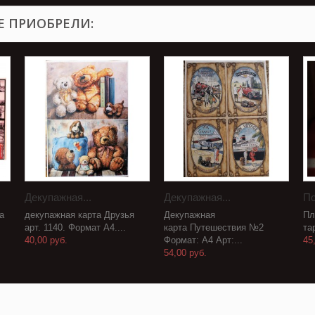
Е ПРИОБРЕЛИ:
Декупажная...
Декупажная...
По
а
декупажная карта Друзья
Декупажная
Пл
арт. 1140. Формат А4....
карта Путешествия №2
та
40,00 руб.
Формат: А4 Арт:...
45
54,00 руб.