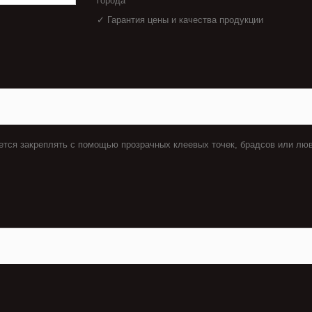
города
✓ Гарантия цены и качества продукции
ется закреплять с помощью прозрачных клеевых точек, брадсов или люв