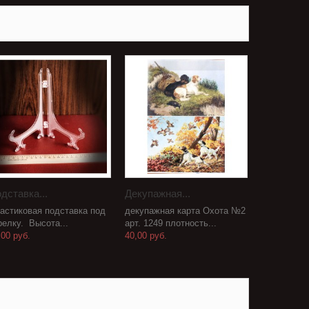
дставка...
Декупажная...
астиковая подставка под
декупажная карта Охота №2
релку. Высота...
арт. 1249 плотность...
,00 руб.
40,00 руб.