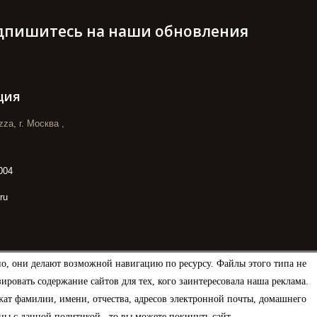
дпишитесь на наши обновления
ция
za, г. Москва ,
004
ru
но, они делают возможной навигацию по ресурсу. Файлы этого типа не
овать содержание сайтов для тех, кого заинтересовала наша реклама.
ат фамилии, имени, отчества, адресов электронной почты, домашнего
ны с данной политикой , то вы можете покинуть сайт.