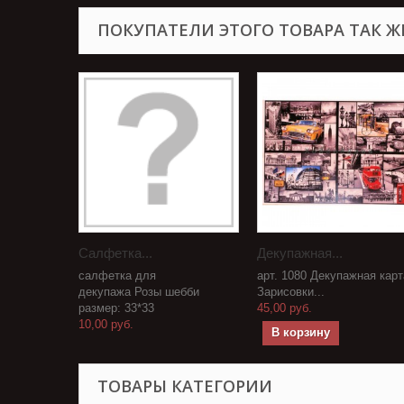
ПОКУПАТЕЛИ ЭТОГО ТОВАРА ТАК Ж
Салфетка...
Декупажная...
салфетка для
арт. 1080 Декупажная карт
декупажа Розы шебби
Зарисовки...
размер: 33*33
45,00 руб.
10,00 руб.
В корзину
ТОВАРЫ КАТЕГОРИИ