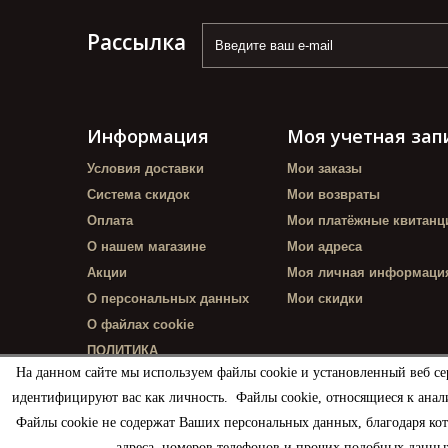
Рассылка
Информация
Моя учетная зап
Условия доставки
Мои заказы
Система скидок
Мои возвраты
Оплата
Мои платёжные квитанц
О нашем магазине
Мои адреса
Акции
Моя личная информаци
О персональных данных
Мои скидки
О файлах cookie
ПОЛИТИКА
КОНФИДЕНЦИАЛЬНОСТИ
На данном сайте мы используем файлы cookie и установленный веб се
идентифицируют вас как личность. Файлы cookie, относящиеся к анал
Файлы cookie не содержат Ваших персональных данных, благодаря ко
адреса, номеров телефонов и прочих подобных данных