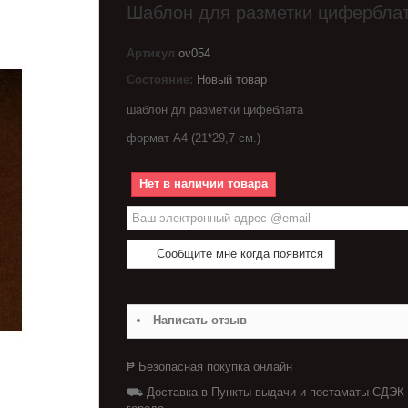
Шаблон для разметки цифербла
Артикул
ov054
Состояние:
Новый товар
шаблон дл разметки цифеблата
формат А4 (21*29,7 см.)
Нет в наличии товара
Сообщите мне когда появится
Написать отзыв
₱ Безопасная покупка онлайн
⛟ Доставка в Пункты выдачи и постаматы СДЭК